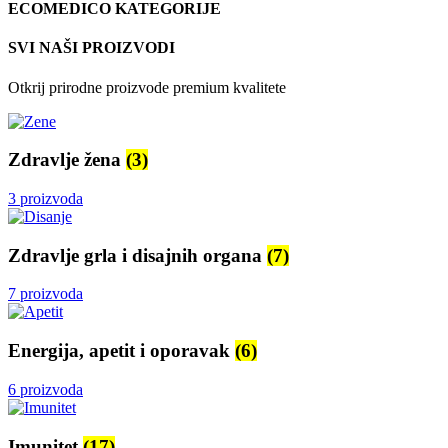
ECOMEDICO KATEGORIJE
SVI NAŠI PROIZVODI
Otkrij prirodne proizvode premium kvalitete
Zdravlje žena
(3)
3 proizvoda
Zdravlje grla i disajnih organa
(7)
7 proizvoda
Energija, apetit i oporavak
(6)
6 proizvoda
Imunitet
(17)