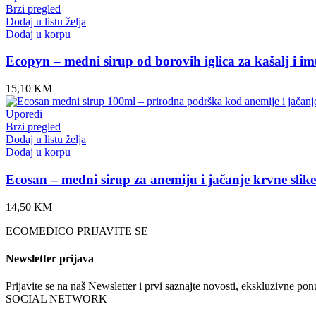
Brzi pregled
Dodaj u listu želja
Dodaj u korpu
Ecopyn – medni sirup od borovih iglica za kašalj i im
15,10
KM
Uporedi
Brzi pregled
Dodaj u listu želja
Dodaj u korpu
Ecosan – medni sirup za anemiju i jačanje krvne slik
14,50
KM
ECOMEDICO PRIJAVITE SE
Newsletter prijava
Prijavite se na naš Newsletter i prvi saznajte novosti, ekskluzivne p
SOCIAL NETWORK