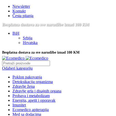
Newsletter
Kontakt
Česta pitanja
Besplatna dostava za sve narudžbe iznad 100 KM
BiH
Srbija
Hrvatska
Besplatna dostava za sve narudžbe iznad 100 KM
Odaberi kategoriju
Poklon pakovanja
Detoksikacija organizma
Zdravlje žena
Zdravlje grla i disajnih organa
Probava i metabolizam
Energija, apetit i oporavak
Imunitet
Ecomedico apiterapija
Med sa dodacima