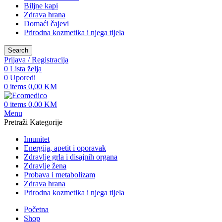
Biljne kapi
Zdrava hrana
Domaći čajevi
Prirodna kozmetika i njega tijela
Search
Prijava / Registracija
0
Lista želja
0
Uporedi
0
items
0,00
KM
0
items
0,00
KM
Menu
Pretraži Kategorije
Imunitet
Energija, apetit i oporavak
Zdravlje grla i disajnih organa
Zdravlje žena
Probava i metabolizam
Zdrava hrana
Prirodna kozmetika i njega tijela
Početna
Shop