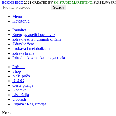
ECOMEDICO
2021 CREATED BY
SM STUDIO MARKETING
. SVA PRAVA P
Search
Menu
Kategorije
Imunitet
Energija, apetit i oporavak
Zdravlje grla i disajnih organa
Zdravlje žena
Probava i metabolizam
Zdrava hrana
Prirodna kozmetika i njega tijela
Početna
Shop
Naša priča
BLOG
Česta pitanja
Kontakt
Lista želja
Uporedi
Prijava / Registracija
Korpa