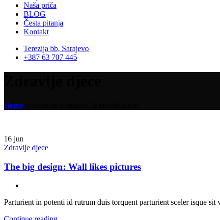
Naša priča
BLOG
Česta pitanja
Kontakt
Terezija bb, Sarajevo
+387 63 707 445
Zdravlje djece
Home
Archive by Category "Zdravlje djece"
16
jun
Zdravlje djece
The big design: Wall likes pictures
Parturient in potenti id rutrum duis torquent parturient sceler isque sit 
Continue reading