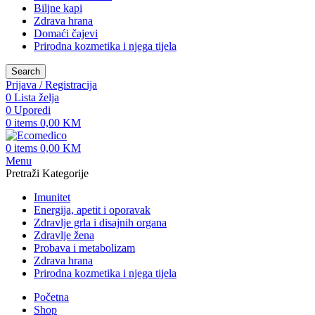
Biljne kapi
Zdrava hrana
Domaći čajevi
Prirodna kozmetika i njega tijela
Search
Prijava / Registracija
0
Lista želja
0
Uporedi
0
items
0,00
KM
0
items
0,00
KM
Menu
Pretraži Kategorije
Imunitet
Energija, apetit i oporavak
Zdravlje grla i disajnih organa
Zdravlje žena
Probava i metabolizam
Zdrava hrana
Prirodna kozmetika i njega tijela
Početna
Shop