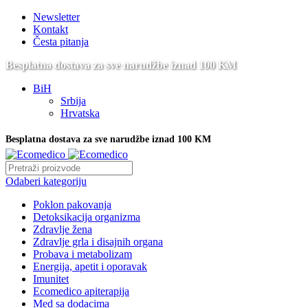
Newsletter
Kontakt
Česta pitanja
Besplatna dostava za sve narudžbe iznad 100 KM
BiH
Srbija
Hrvatska
Besplatna dostava za sve narudžbe iznad 100 KM
Odaberi kategoriju
Poklon pakovanja
Detoksikacija organizma
Zdravlje žena
Zdravlje grla i disajnih organa
Probava i metabolizam
Energija, apetit i oporavak
Imunitet
Ecomedico apiterapija
Med sa dodacima