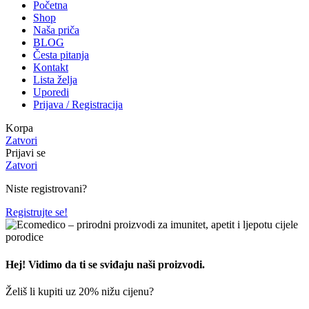
Početna
Shop
Naša priča
BLOG
Česta pitanja
Kontakt
Lista želja
Uporedi
Prijava / Registracija
Korpa
Zatvori
Prijavi se
Zatvori
Niste registrovani?
Registrujte se!
Hej! Vidimo da ti se sviđaju naši proizvodi.
Želiš li kupiti uz 20% nižu cijenu?