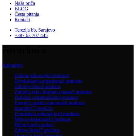
Naša priča
BLOG
Česta pitanja
Kontakt
Terezija bb, Sarajevo
+387 63 707 445
čuvarkuća
Kategorije
Poklon pakovanja
2 products
Detoksikacija organizma
3 products
Zdravlje žena
3 products
Zdravlje grla i disajnih organa
7 products
Probava i metabolizam
4 products
Energija, apetit i oporavak
6 products
Imunitet
17 products
Ecomedico apiterapija
10 products
Med sa dodacima
14 products
Biljne kapi
1 product
Zdrava hrana
7 products
Domaći čajevi
2 products