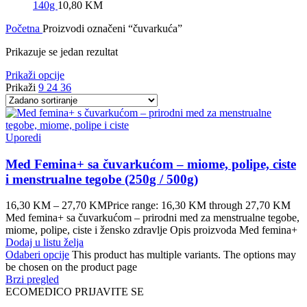
140g
10,80
KM
Početna
Proizvodi označeni “čuvarkuća”
Prikazuje se jedan rezultat
Prikaži opcije
Prikaži
9
24
36
Uporedi
Med Femina+ sa čuvarkućom – miome, polipe, ciste
i menstrualne tegobe (250g / 500g)
16,30
KM
–
27,70
KM
Price range: 16,30 KM through 27,70 KM
Med femina+ sa čuvarkućom – prirodni med za menstrualne tegobe,
miome, polipe, ciste i žensko zdravlje Opis proizvoda Med femina+
Dodaj u listu želja
Odaberi opcije
This product has multiple variants. The options may
be chosen on the product page
Brzi pregled
ECOMEDICO PRIJAVITE SE