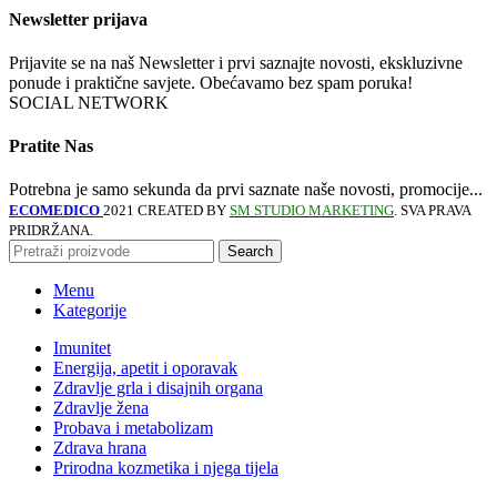
Newsletter prijava
Prijavite se na naš Newsletter i prvi saznajte novosti, ekskluzivne
ponude i praktične savjete. Obećavamo bez spam poruka!
SOCIAL NETWORK
Pratite Nas
Potrebna je samo sekunda da prvi saznate naše novosti, promocije...
ECOMEDICO
2021 CREATED BY
SM STUDIO MARKETING
. SVA PRAVA
PRIDRŽANA.
Search
Menu
Kategorije
Imunitet
Energija, apetit i oporavak
Zdravlje grla i disajnih organa
Zdravlje žena
Probava i metabolizam
Zdrava hrana
Prirodna kozmetika i njega tijela