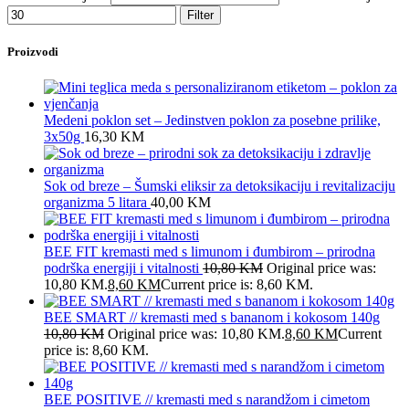
Filter
Proizvodi
Medeni poklon set – Jedinstven poklon za posebne prilike,
3x50g
16,30
KM
Sok od breze – Šumski eliksir za detoksikaciju i revitalizaciju
organizma 5 litara
40,00
KM
BEE FIT kremasti med s limunom i đumbirom – prirodna
podrška energiji i vitalnosti
10,80
KM
Original price was:
10,80 KM.
8,60
KM
Current price is: 8,60 KM.
BEE SMART // kremasti med s bananom i kokosom 140g
10,80
KM
Original price was: 10,80 KM.
8,60
KM
Current
price is: 8,60 KM.
BEE POSITIVE // kremasti med s narandžom i cimetom