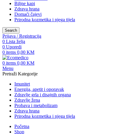
Biljne kapi
Zdrava hrana
Domaći čajevi
Prirodna kozmetika i njega tijela
Search
Prijava / Registracija
0
Lista želja
0
Uporedi
0
items
0,00
KM
0
items
0,00
KM
Menu
Pretraži Kategorije
Imunitet
Energija, apetit i oporavak
Zdravlje grla i disajnih organa
Zdravlje žena
Probava i metabolizam
Zdrava hrana
Prirodna kozmetika i njega tijela
Početna
Shop