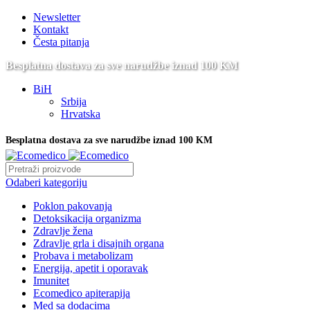
Newsletter
Kontakt
Česta pitanja
Besplatna dostava za sve narudžbe iznad 100 KM
BiH
Srbija
Hrvatska
Besplatna dostava za sve narudžbe iznad 100 KM
Odaberi kategoriju
Poklon pakovanja
Detoksikacija organizma
Zdravlje žena
Zdravlje grla i disajnih organa
Probava i metabolizam
Energija, apetit i oporavak
Imunitet
Ecomedico apiterapija
Med sa dodacima