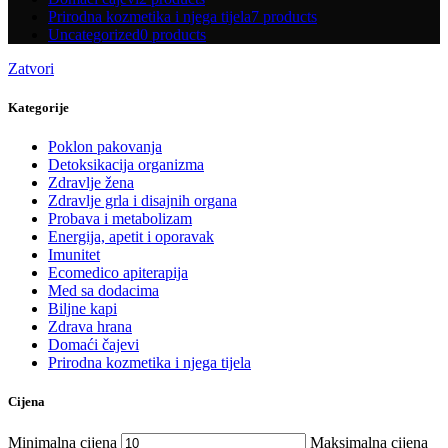
Prirodna kozmetika i njega tijela
7 products
Uncategorized
0 products
Zatvori
Kategorije
Poklon pakovanja
Detoksikacija organizma
Zdravlje žena
Zdravlje grla i disajnih organa
Probava i metabolizam
Energija, apetit i oporavak
Imunitet
Ecomedico apiterapija
Med sa dodacima
Biljne kapi
Zdrava hrana
Domaći čajevi
Prirodna kozmetika i njega tijela
Cijena
Minimalna cijena
Maksimalna cijena