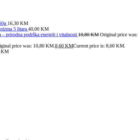
x50g
16,30
KM
anizma 5 litara
40,00
KM
prirodna podrška energiji i vitalnosti
10,80
KM
Original price was:
iginal price was: 10,80 KM.
8,60
KM
Current price is: 8,60 KM.
0
KM