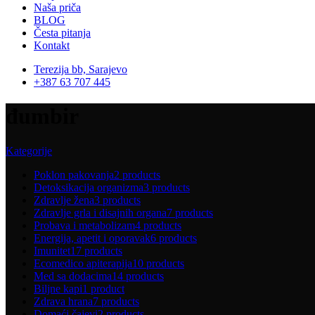
Naša priča
BLOG
Česta pitanja
Kontakt
Terezija bb, Sarajevo
+387 63 707 445
đumbir
Kategorije
Poklon pakovanja
2 products
Detoksikacija organizma
3 products
Zdravlje žena
3 products
Zdravlje grla i disajnih organa
7 products
Probava i metabolizam
4 products
Energija, apetit i oporavak
6 products
Imunitet
17 products
Ecomedico apiterapija
10 products
Med sa dodacima
14 products
Biljne kapi
1 product
Zdrava hrana
7 products
Domaći čajevi
2 products