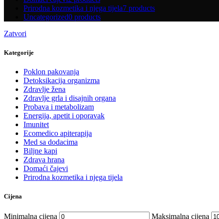
Prirodna kozmetika i njega tijela
7 products
Uncategorized
0 products
Zatvori
Kategorije
Poklon pakovanja
Detoksikacija organizma
Zdravlje žena
Zdravlje grla i disajnih organa
Probava i metabolizam
Energija, apetit i oporavak
Imunitet
Ecomedico apiterapija
Med sa dodacima
Biljne kapi
Zdrava hrana
Domaći čajevi
Prirodna kozmetika i njega tijela
Cijena
Minimalna cijena
Maksimalna cijena