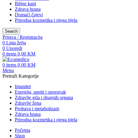
Biljne kapi
Zdrava hrana
Domaći čajevi
Prirodna kozmetika i njega tijela
Search
Prijava / Registracija
0
Lista želja
0
Uporedi
0
items
0,00
KM
0
items
0,00
KM
Menu
Pretraži Kategorije
Imunitet
Energija, apetit i oporavak
Zdravlje grla i disajnih organa
Zdravlje žena
Probava i metabolizam
Zdrava hrana
Prirodna kozmetika i njega tijela
Početna
Shop