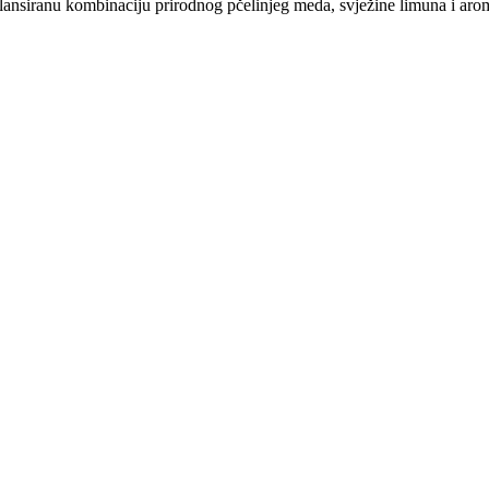
ansiranu kombinaciju prirodnog pčelinjeg meda, svježine limuna i aro
onude i praktične savjete. Obećavamo bez spam poruka!
RIDRŽANA.