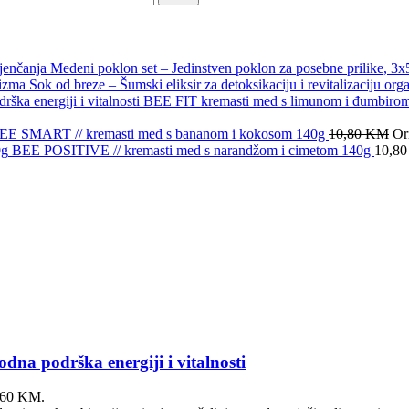
Medeni poklon set – Jedinstven poklon za posebne prilike, 3
Sok od breze – Šumski eliksir za detoksikaciju i revitalizaciju org
BEE FIT kremasti med s limunom i đumbirom – 
EE SMART // kremasti med s bananom i kokosom 140g
10,80
KM
Or
BEE POSITIVE // kremasti med s narandžom i cimetom 140g
10,8
na podrška energiji i vitalnosti
8,60 KM.