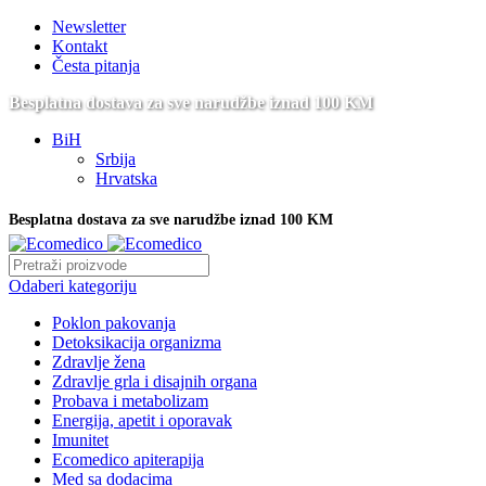
Newsletter
Kontakt
Česta pitanja
Besplatna dostava za sve narudžbe iznad 100 KM
BiH
Srbija
Hrvatska
Besplatna dostava za sve narudžbe iznad 100 KM
Odaberi kategoriju
Poklon pakovanja
Detoksikacija organizma
Zdravlje žena
Zdravlje grla i disajnih organa
Probava i metabolizam
Energija, apetit i oporavak
Imunitet
Ecomedico apiterapija
Med sa dodacima