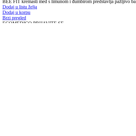
BEE FIT kremasti med s limunom i đumbirom predstavlja pažljivo bal
Dodaj u listu želja
Dodaj u korpu
Brzi pregled
ECOMEDICO PRIJAVITE SE
Newsletter prijava
Prijavite se na naš Newsletter i prvi saznajte novosti, ekskluzivne p
SOCIAL NETWORK
Pratite Nas
Potrebna je samo sekunda da prvi saznate naše novosti, promocije...
ECOMEDICO
2021 CREATED BY
SM STUDIO MARKETING
. SVA PRAVA P
Search
Menu
Kategorije
Imunitet
Energija, apetit i oporavak
Zdravlje grla i disajnih organa
Zdravlje žena