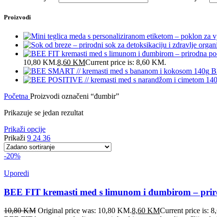
Proizvodi
10,80 KM.
8,60
KM
Current price is: 8,60 KM.
B
Početna
Proizvodi označeni “đumbir”
Prikazuje se jedan rezultat
Prikaži opcije
Prikaži
9
24
36
-20%
Uporedi
BEE FIT kremasti med s limunom i đumbirom – prirod
10,80
KM
Original price was: 10,80 KM.
8,60
KM
Current price is: 