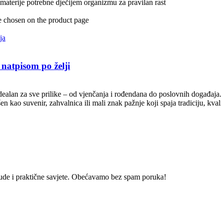
aterije potrebne dječijem organizmu za pravilan rast
e chosen on the product page
 natpisom po želji
 idealan za sve prilike – od vjenčanja i rođendana do poslovnih događa
 kao suvenir, zahvalnica ili mali znak pažnje koji spaja tradiciju, kvalit
onude i praktične savjete. Obećavamo bez spam poruka!