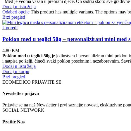
Med je veoma važan u prehrani djece. On sadrži skoro sve gradivne m
Dodaj u listu želja
Odaberi opcije
This product has multiple variants. The options may b
Brzi pregled
Uporedi
Poklon med u teglici 50g – personalizirani mini med s
4,80
KM
Poklon med u teglici 50g
je jedinstven i personaliziran mini poklon
i natpisa po želji, čineći svaki poklon posebnim i nezaboravnim. Savršen
Dodaj u listu želja
Dodaj u korpu
Brzi pregled
ECOMEDICO PRIJAVITE SE
Newsletter prijava
Prijavite se na naš Newsletter i prvi saznajte novosti, ekskluzivne p
SOCIAL NETWORK
Pratite Nas