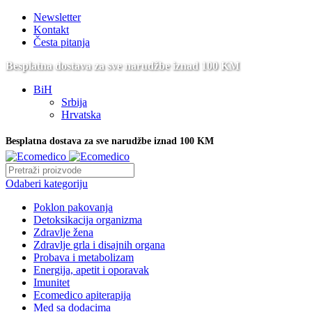
Newsletter
Kontakt
Česta pitanja
Besplatna dostava za sve narudžbe iznad 100 KM
BiH
Srbija
Hrvatska
Besplatna dostava za sve narudžbe iznad 100 KM
Odaberi kategoriju
Poklon pakovanja
Detoksikacija organizma
Zdravlje žena
Zdravlje grla i disajnih organa
Probava i metabolizam
Energija, apetit i oporavak
Imunitet
Ecomedico apiterapija
Med sa dodacima