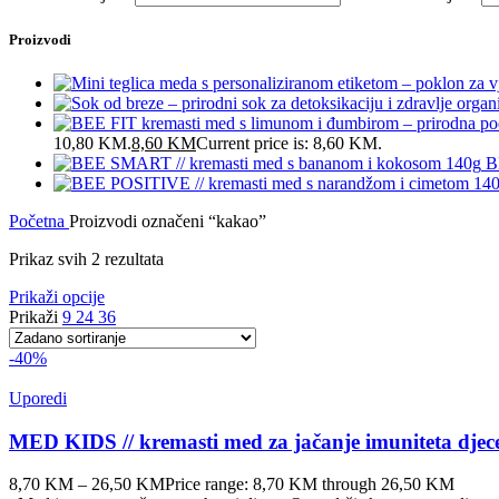
Proizvodi
10,80 KM.
8,60
KM
Current price is: 8,60 KM.
B
Početna
Proizvodi označeni “kakao”
Prikaz svih 2 rezultata
Prikaži opcije
Prikaži
9
24
36
-40%
Uporedi
MED KIDS // kremasti med za jačanje imuniteta djec
8,70
KM
–
26,50
KM
Price range: 8,70 KM through 26,50 KM