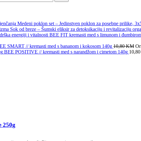
Medeni poklon set – Jedinstven poklon za posebne prilike, 3
Sok od breze – Šumski eliksir za detoksikaciju i revitalizaciju org
BEE FIT kremasti med s limunom i đumbirom – 
EE SMART // kremasti med s bananom i kokosom 140g
10,80
KM
Or
BEE POSITIVE // kremasti med s narandžom i cimetom 140g
10,8
e 250g