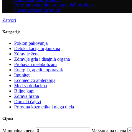
Prirodna kozmetika i njega tijela
7 products
Uncategorized
0 products
Zatvori
Kategorije
Poklon pakovanja
Detoksikacija organizma
Zdravlje žena
Zdravlje grla i disajnih organa
Probava i metabolizam
Energija, apetit i oporavak
Imunitet
Ecomedico apiterapija
Med sa dodacima
Biljne kapi
Zdrava hrana
Domaći čajevi
Prirodna kozmetika i njega tijela
Cijena
Minimalna cijena
Maksimalna cijena