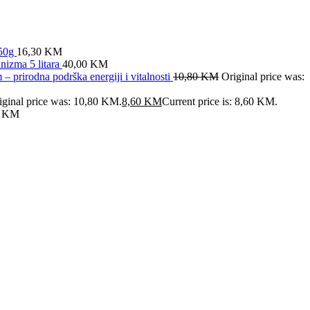
x50g
16,30
KM
anizma 5 litara
40,00
KM
prirodna podrška energiji i vitalnosti
10,80
KM
Original price was:
iginal price was: 10,80 KM.
8,60
KM
Current price is: 8,60 KM.
0
KM