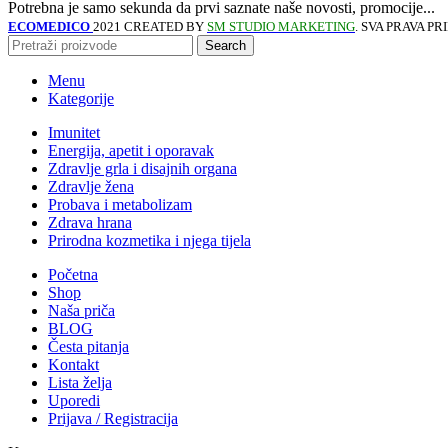
Potrebna je samo sekunda da prvi saznate naše novosti, promocije...
ECOMEDICO
2021 CREATED BY
SM STUDIO MARKETING
. SVA PRAVA P
Search
Menu
Kategorije
Imunitet
Energija, apetit i oporavak
Zdravlje grla i disajnih organa
Zdravlje žena
Probava i metabolizam
Zdrava hrana
Prirodna kozmetika i njega tijela
Početna
Shop
Naša priča
BLOG
Česta pitanja
Kontakt
Lista želja
Uporedi
Prijava / Registracija