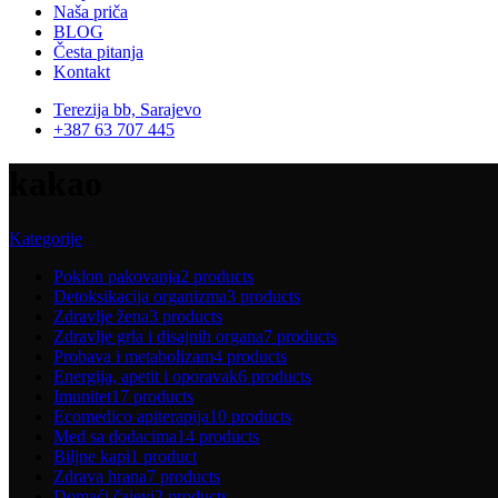
Naša priča
BLOG
Česta pitanja
Kontakt
Terezija bb, Sarajevo
+387 63 707 445
kakao
Kategorije
Poklon pakovanja
2 products
Detoksikacija organizma
3 products
Zdravlje žena
3 products
Zdravlje grla i disajnih organa
7 products
Probava i metabolizam
4 products
Energija, apetit i oporavak
6 products
Imunitet
17 products
Ecomedico apiterapija
10 products
Med sa dodacima
14 products
Biljne kapi
1 product
Zdrava hrana
7 products
Domaći čajevi
2 products