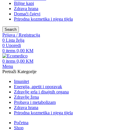
Biljne kapi
Zdrava hrana
Domaći čajevi
Prirodna kozmetika i njega tijela
Search
Prijava / Registracija
0
Lista želja
0
Uporedi
0
items
0,00
KM
0
items
0,00
KM
Menu
Pretraži Kategorije
Imunitet
Energija, apetit i oporavak
Zdravlje grla i disajnih organa
Zdravlje žena
Probava i metabolizam
Zdrava hrana
Prirodna kozmetika i njega tijela
Početna
Shop