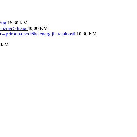
x50g
16,30
KM
anizma 5 litara
40,00
KM
prirodna podrška energiji i vitalnosti
10,80
KM
0
KM