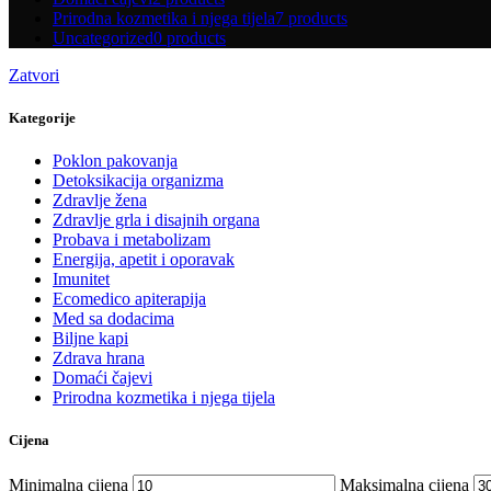
Prirodna kozmetika i njega tijela
7 products
Uncategorized
0 products
Zatvori
Kategorije
Poklon pakovanja
Detoksikacija organizma
Zdravlje žena
Zdravlje grla i disajnih organa
Probava i metabolizam
Energija, apetit i oporavak
Imunitet
Ecomedico apiterapija
Med sa dodacima
Biljne kapi
Zdrava hrana
Domaći čajevi
Prirodna kozmetika i njega tijela
Cijena
Minimalna cijena
Maksimalna cijena