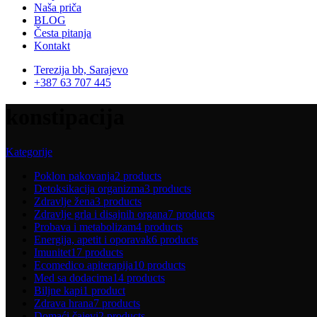
Naša priča
BLOG
Česta pitanja
Kontakt
Terezija bb, Sarajevo
+387 63 707 445
konstipacija
Kategorije
Poklon pakovanja
2 products
Detoksikacija organizma
3 products
Zdravlje žena
3 products
Zdravlje grla i disajnih organa
7 products
Probava i metabolizam
4 products
Energija, apetit i oporavak
6 products
Imunitet
17 products
Ecomedico apiterapija
10 products
Med sa dodacima
14 products
Biljne kapi
1 product
Zdrava hrana
7 products
Domaći čajevi
2 products