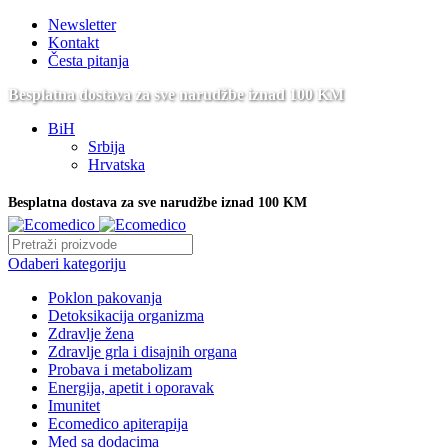
Newsletter
Kontakt
Česta pitanja
Besplatna dostava za sve narudžbe iznad 100 KM
BiH
Srbija
Hrvatska
Besplatna dostava za sve narudžbe iznad 100 KM
Odaberi kategoriju
Poklon pakovanja
Detoksikacija organizma
Zdravlje žena
Zdravlje grla i disajnih organa
Probava i metabolizam
Energija, apetit i oporavak
Imunitet
Ecomedico apiterapija
Med sa dodacima