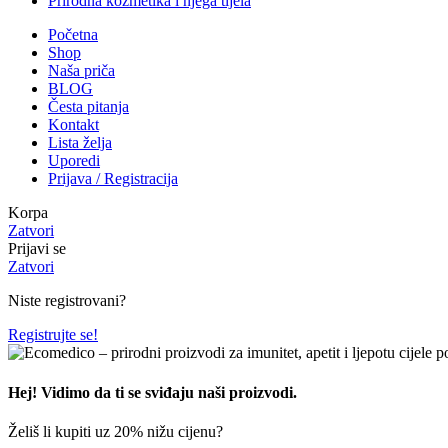
Prirodna kozmetika i njega tijela
Početna
Shop
Naša priča
BLOG
Česta pitanja
Kontakt
Lista želja
Uporedi
Prijava / Registracija
Korpa
Zatvori
Prijavi se
Zatvori
Niste registrovani?
Registrujte se!
Hej! Vidimo da ti se sviđaju naši proizvodi.
Želiš li kupiti uz 20% nižu cijenu?