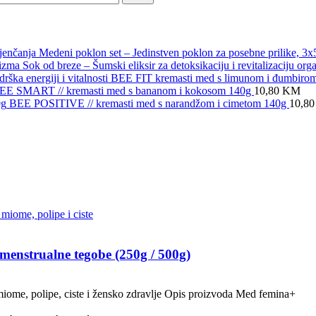
Medeni poklon set – Jedinstven poklon za posebne prilike, 3
Sok od breze – Šumski eliksir za detoksikaciju i revitalizaciju org
BEE FIT kremasti med s limunom i đumbirom – 
EE SMART // kremasti med s bananom i kokosom 140g
10,80
KM
BEE POSITIVE // kremasti med s narandžom i cimetom 140g
10,8
menstrualne tegobe (250g / 500g)
ome, polipe, ciste i žensko zdravlje Opis proizvoda Med femina+