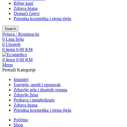
Biljne kapi
Zdrava hrana
Domaći čajevi
Prirodna kozmetika i njega tijela
Search
Prijava / Registracija
0
Lista želja
0
Uporedi
0
items
0,00
KM
0
items
0,00
KM
Menu
Pretraži Kategorije
Imunitet
Energija, apetit i oporavak
Zdravlje grla i disajnih organa
Zdravlje žena
Probava i metabolizam
Zdrava hrana
Prirodna kozmetika i njega tijela
Početna
Shop