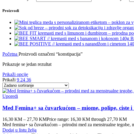
Proizvodi
B
Početna
Proizvodi označeni “konstipacija”
Prikazuje se jedan rezultat
Prikaži opcije
Prikaži
9
24
36
Uporedi
Med Femina+ sa čuvarkućom – miome, polipe, ciste i 
16,30
KM
–
27,70
KM
Price range: 16,30 KM through 27,70 KM
Med femina+ sa čuvarkućom – prirodni med za menstrualne tegobe, mi
Dodaj u listu želja