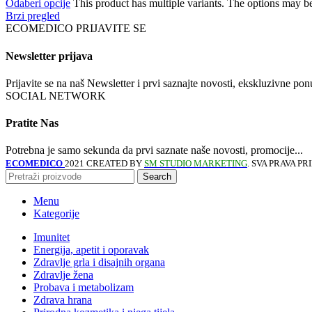
Odaberi opcije
This product has multiple variants. The options may b
Brzi pregled
ECOMEDICO PRIJAVITE SE
Newsletter prijava
Prijavite se na naš Newsletter i prvi saznajte novosti, ekskluzivne p
SOCIAL NETWORK
Pratite Nas
Potrebna je samo sekunda da prvi saznate naše novosti, promocije...
ECOMEDICO
2021 CREATED BY
SM STUDIO MARKETING
. SVA PRAVA P
Search
Menu
Kategorije
Imunitet
Energija, apetit i oporavak
Zdravlje grla i disajnih organa
Zdravlje žena
Probava i metabolizam
Zdrava hrana