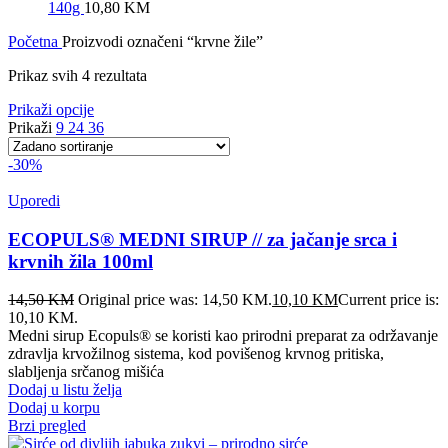
140g
10,80
KM
Početna
Proizvodi označeni “krvne žile”
Prikaz svih 4 rezultata
Prikaži opcije
Prikaži
9
24
36
-30%
Uporedi
ECOPULS® MEDNI SIRUP // za jačanje srca i
krvnih žila 100ml
14,50
KM
Original price was: 14,50 KM.
10,10
KM
Current price is:
10,10 KM.
Medni sirup Ecopuls® se koristi kao prirodni preparat za održavanje
zdravlja krvožilnog sistema, kod povišenog krvnog pritiska,
slabljenja srčanog mišića
Dodaj u listu želja
Dodaj u korpu
Brzi pregled