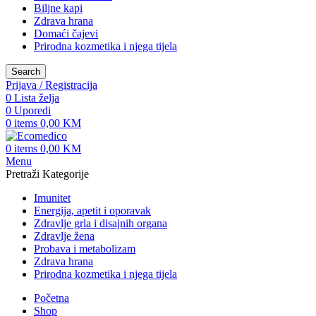
Biljne kapi
Zdrava hrana
Domaći čajevi
Prirodna kozmetika i njega tijela
Search
Prijava / Registracija
0
Lista želja
0
Uporedi
0
items
0,00
KM
0
items
0,00
KM
Menu
Pretraži Kategorije
Imunitet
Energija, apetit i oporavak
Zdravlje grla i disajnih organa
Zdravlje žena
Probava i metabolizam
Zdrava hrana
Prirodna kozmetika i njega tijela
Početna
Shop