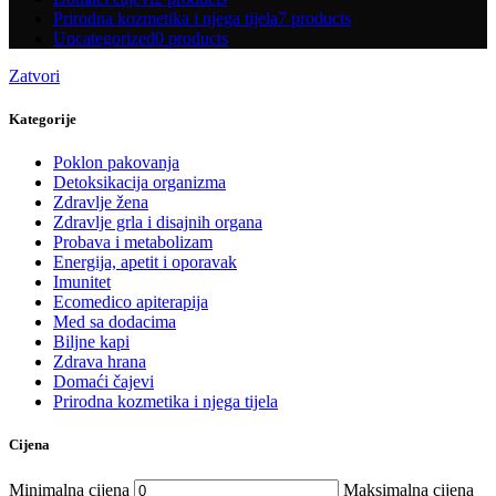
Prirodna kozmetika i njega tijela
7 products
Uncategorized
0 products
Zatvori
Kategorije
Poklon pakovanja
Detoksikacija organizma
Zdravlje žena
Zdravlje grla i disajnih organa
Probava i metabolizam
Energija, apetit i oporavak
Imunitet
Ecomedico apiterapija
Med sa dodacima
Biljne kapi
Zdrava hrana
Domaći čajevi
Prirodna kozmetika i njega tijela
Cijena
Minimalna cijena
Maksimalna cijena