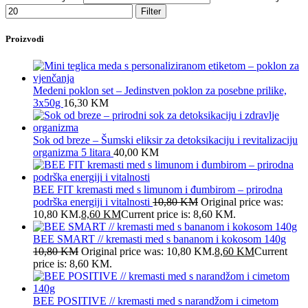
Filter
Proizvodi
Medeni poklon set – Jedinstven poklon za posebne prilike,
3x50g
16,30
KM
Sok od breze – Šumski eliksir za detoksikaciju i revitalizaciju
organizma 5 litara
40,00
KM
BEE FIT kremasti med s limunom i đumbirom – prirodna
podrška energiji i vitalnosti
10,80
KM
Original price was:
10,80 KM.
8,60
KM
Current price is: 8,60 KM.
BEE SMART // kremasti med s bananom i kokosom 140g
10,80
KM
Original price was: 10,80 KM.
8,60
KM
Current
price is: 8,60 KM.
BEE POSITIVE // kremasti med s narandžom i cimetom