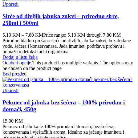
Uporedi
Sirće od divljih jabuka zukvi – prirodno sirće,
250ml i 500ml
5,10
KM
–
7,80
KM
Price range: 5,10 KM through 7,80 KM
Prirodno hladno prešano sirće od divljih jabuka zukvi, bez dodane
vode, šećera i konzervanasa. Jača imunitet, podržava probavu i
pomaže u detoksikaciji organizma.
Dodaj u listu želja
Odaberi opcije
This product has multiple variants. The options may
be chosen on the product page
Brzi pregled
Uporedi
Pekmez od jabuka bez šećera – 100% prirodan i
domaći, 450g
15,00
KM
Pekmez od jabuka je 100% prirodan i domaći, bez šećera,
konzervanasa i vještačkih aroma. Idealno za jačanje imuniteta i
očuvanje zdravlja cijele porodice.