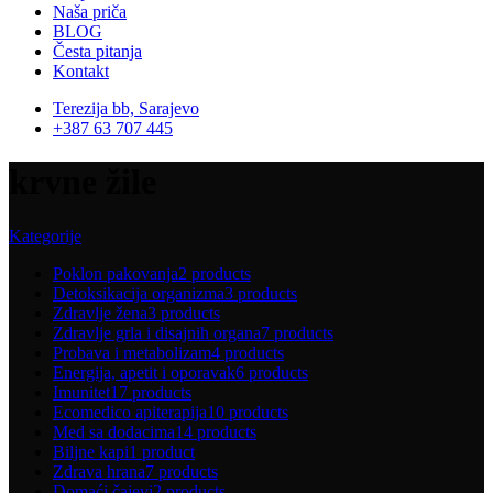
Naša priča
BLOG
Česta pitanja
Kontakt
Terezija bb, Sarajevo
+387 63 707 445
krvne žile
Kategorije
Poklon pakovanja
2 products
Detoksikacija organizma
3 products
Zdravlje žena
3 products
Zdravlje grla i disajnih organa
7 products
Probava i metabolizam
4 products
Energija, apetit i oporavak
6 products
Imunitet
17 products
Ecomedico apiterapija
10 products
Med sa dodacima
14 products
Biljne kapi
1 product
Zdrava hrana
7 products
Domaći čajevi
2 products