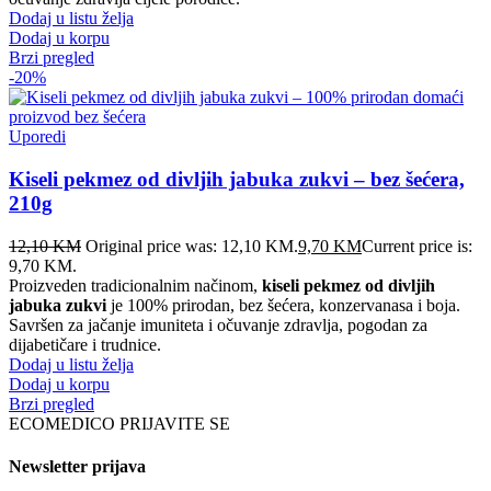
Dodaj u listu želja
Dodaj u korpu
Brzi pregled
-20%
Uporedi
Kiseli pekmez od divljih jabuka zukvi – bez šećera,
210g
12,10
KM
Original price was: 12,10 KM.
9,70
KM
Current price is:
9,70 KM.
Proizveden tradicionalnim načinom,
kiseli pekmez od divljih
jabuka zukvi
je 100% prirodan, bez šećera, konzervanasa i boja.
Savršen za jačanje imuniteta i očuvanje zdravlja, pogodan za
dijabetičare i trudnice.
Dodaj u listu želja
Dodaj u korpu
Brzi pregled
ECOMEDICO PRIJAVITE SE
Newsletter prijava