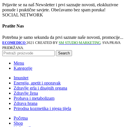
Prijavite se na naš Newsletter i prvi saznajte novosti, ekskluzivne
ponude i praktične savjete. Obećavamo bez spam poruka!
SOCIAL NETWORK
Pratite Nas
Potrebna je samo sekunda da prvi saznate naše novosti, promocije...
ECOMEDICO
2021 CREATED BY
SM STUDIO MARKETING
. SVA PRAVA
PRIDRŽANA.
Search
Menu
Kategorije
Imunitet
Energija, apetit i oporavak
Zdravlje grla i disajnih organa
Zdravlje žena
Probava i metabolizam
Zdrava hrana
Prirodna kozmetika i njega tijela
Početna
Shop