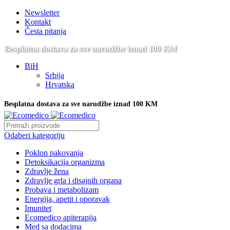
Newsletter
Kontakt
Česta pitanja
Besplatna dostava za sve narudžbe iznad 100 KM
BiH
Srbija
Hrvatska
Besplatna dostava za sve narudžbe iznad 100 KM
Odaberi kategoriju
Poklon pakovanja
Detoksikacija organizma
Zdravlje žena
Zdravlje grla i disajnih organa
Probava i metabolizam
Energija, apetit i oporavak
Imunitet
Ecomedico apiterapija
Med sa dodacima