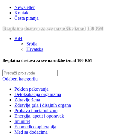
Newsletter
Kontakt
Česta pitanja
Besplatna dostava za sve narudžbe iznad 100 KM
BiH
Srbija
Hrvatska
Besplatna dostava za sve narudžbe iznad 100 KM
Odaberi kategoriju
Poklon pakovanja
Detoksikacija organizma
Zdravlje žena
Zdravlje grla i disajnih organa
Probava i metabolizam
Energija, apetit i oporavak
Imunitet
Ecomedico apiterapija
Med sa dodacima