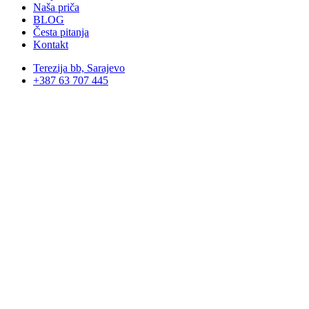
Naša priča
BLOG
Česta pitanja
Kontakt
Terezija bb, Sarajevo
+387 63 707 445
menstrualne tegobe
Kategorije
Poklon pakovanja
2 products
Detoksikacija organizma
3 products
Zdravlje žena
3 products
Zdravlje grla i disajnih organa
7 products
Probava i metabolizam
4 products
Energija, apetit i oporavak
6 products
Imunitet
17 products
Ecomedico apiterapija
10 products
Med sa dodacima
14 products
Biljne kapi
1 product
Zdrava hrana
7 products
Domaći čajevi
2 products