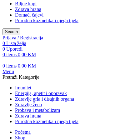
Biljne kapi
Zdrava hrana
Domaći čajevi
Prirodna kozmetika i njega tijela
Search
Prijava / Registracija
0
Lista želja
0
Uporedi
0
items
0,00
KM
0
items
0,00
KM
Menu
Pretraži Kategorije
Imunitet
Energija, apetit i oporavak
Zdravlje grla i disajnih organa
Zdravlje žena
Probava i metabolizam
Zdrava hrana
Prirodna kozmetika i njega tijela
Početna
Shop