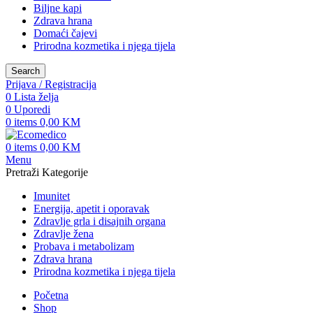
Biljne kapi
Zdrava hrana
Domaći čajevi
Prirodna kozmetika i njega tijela
Search
Prijava / Registracija
0
Lista želja
0
Uporedi
0
items
0,00
KM
0
items
0,00
KM
Menu
Pretraži Kategorije
Imunitet
Energija, apetit i oporavak
Zdravlje grla i disajnih organa
Zdravlje žena
Probava i metabolizam
Zdrava hrana
Prirodna kozmetika i njega tijela
Početna
Shop