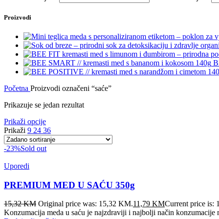
Proizvodi
B
Početna
Proizvodi označeni “saće”
Prikazuje se jedan rezultat
Prikaži opcije
Prikaži
9
24
36
-23%
Sold out
Uporedi
PREMIUM MED U SAĆU 350g
15,32
KM
Original price was: 15,32 KM.
11,79
KM
Current price is:
Konzumacija meda u saću je najzdraviji i najbolji način konzumacije 