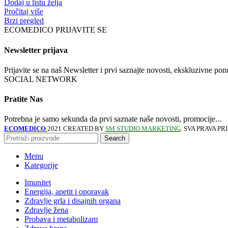
Dodaj u listu želja
Pročitaj više
Brzi pregled
ECOMEDICO PRIJAVITE SE
Newsletter prijava
Prijavite se na naš Newsletter i prvi saznajte novosti, ekskluzivne p
SOCIAL NETWORK
Pratite Nas
Potrebna je samo sekunda da prvi saznate naše novosti, promocije...
ECOMEDICO
2021 CREATED BY
SM STUDIO MARKETING
. SVA PRAVA P
Search
Menu
Kategorije
Imunitet
Energija, apetit i oporavak
Zdravlje grla i disajnih organa
Zdravlje žena
Probava i metabolizam