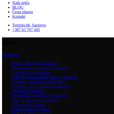
Naša priča
BLOG
Česta pitanja
Kontakt
Terezija bb, Sarajevo
+387 63 707 445
saće
Kategorije
Poklon pakovanja
2 products
Detoksikacija organizma
3 products
Zdravlje žena
3 products
Zdravlje grla i disajnih organa
7 products
Probava i metabolizam
4 products
Energija, apetit i oporavak
6 products
Imunitet
17 products
Ecomedico apiterapija
10 products
Med sa dodacima
14 products
Biljne kapi
1 product
Zdrava hrana
7 products
Domaći čajevi
2 products