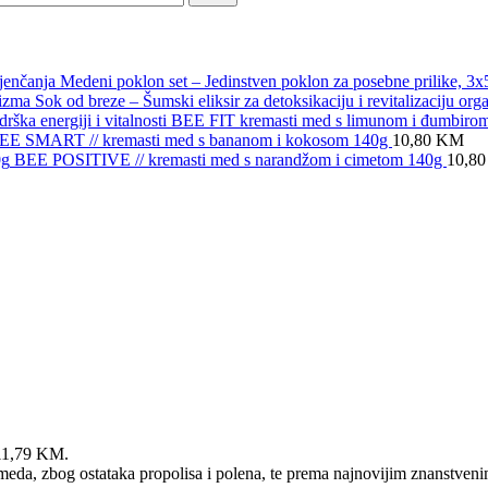
Medeni poklon set – Jedinstven poklon za posebne prilike, 3
Sok od breze – Šumski eliksir za detoksikaciju i revitalizaciju org
BEE FIT kremasti med s limunom i đumbirom – 
EE SMART // kremasti med s bananom i kokosom 140g
10,80
KM
BEE POSITIVE // kremasti med s narandžom i cimetom 140g
10,8
 11,79 KM.
meda, zbog ostataka propolisa i polena, te prema najnovijim znanstven