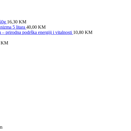
x50g
16,30
KM
anizma 5 litara
40,00
KM
prirodna podrška energiji i vitalnosti
10,80
KM
0
KM
im