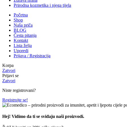
Zdrava hrana
Prirodna kozmetika i njega tijela
Početna
Shop
Naša priča
BLOG
Česta pitanja
Kontakt
Lista želja
Uporedi
Prijava / Registracija
Korpa
Zatvori
Prijavi se
Zatvori
Niste registrovani?
Registrujte se!
Hej! Vidimo da ti se sviđaju naši proizvodi.