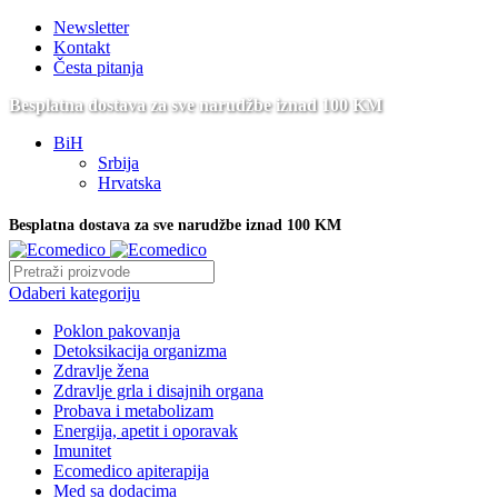
Newsletter
Kontakt
Česta pitanja
Besplatna dostava za sve narudžbe iznad 100 KM
BiH
Srbija
Hrvatska
Besplatna dostava za sve narudžbe iznad 100 KM
Odaberi kategoriju
Poklon pakovanja
Detoksikacija organizma
Zdravlje žena
Zdravlje grla i disajnih organa
Probava i metabolizam
Energija, apetit i oporavak
Imunitet
Ecomedico apiterapija
Med sa dodacima