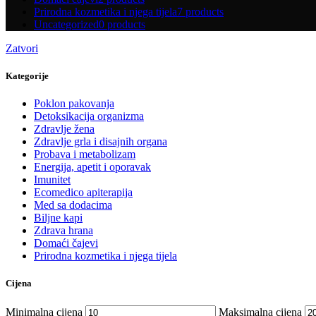
Prirodna kozmetika i njega tijela
7 products
Uncategorized
0 products
Zatvori
Kategorije
Poklon pakovanja
Detoksikacija organizma
Zdravlje žena
Zdravlje grla i disajnih organa
Probava i metabolizam
Energija, apetit i oporavak
Imunitet
Ecomedico apiterapija
Med sa dodacima
Biljne kapi
Zdrava hrana
Domaći čajevi
Prirodna kozmetika i njega tijela
Cijena
Minimalna cijena
Maksimalna cijena