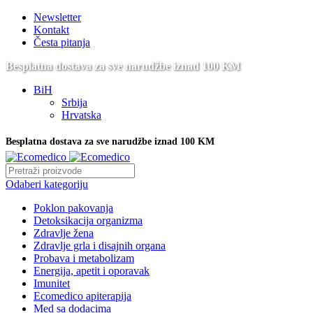
Newsletter
Kontakt
Česta pitanja
Besplatna dostava za sve narudžbe iznad 100 KM
BiH
Srbija
Hrvatska
Besplatna dostava za sve narudžbe iznad 100 KM
Odaberi kategoriju
Poklon pakovanja
Detoksikacija organizma
Zdravlje žena
Zdravlje grla i disajnih organa
Probava i metabolizam
Energija, apetit i oporavak
Imunitet
Ecomedico apiterapija
Med sa dodacima