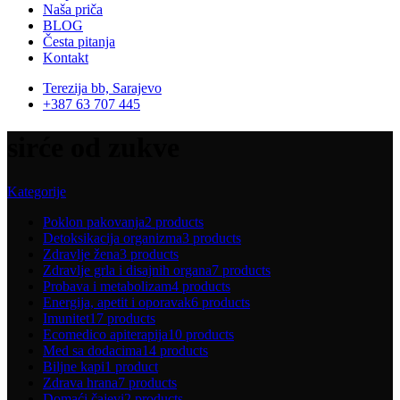
Naša priča
BLOG
Česta pitanja
Kontakt
Terezija bb, Sarajevo
+387 63 707 445
sirće od zukve
Kategorije
Poklon pakovanja
2 products
Detoksikacija organizma
3 products
Zdravlje žena
3 products
Zdravlje grla i disajnih organa
7 products
Probava i metabolizam
4 products
Energija, apetit i oporavak
6 products
Imunitet
17 products
Ecomedico apiterapija
10 products
Med sa dodacima
14 products
Biljne kapi
1 product
Zdrava hrana
7 products
Domaći čajevi
2 products