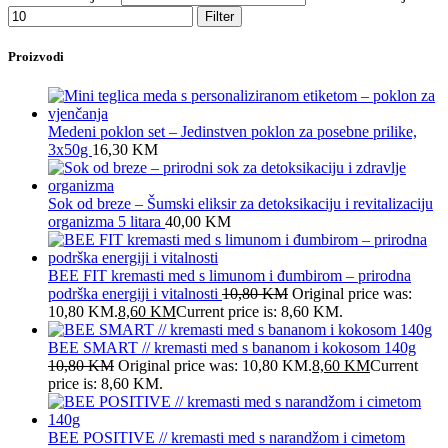
Filter
Proizvodi
Medeni poklon set – Jedinstven poklon za posebne prilike,
3x50g
16,30
KM
Sok od breze – Šumski eliksir za detoksikaciju i revitalizaciju
organizma 5 litara
40,00
KM
BEE FIT kremasti med s limunom i đumbirom – prirodna
podrška energiji i vitalnosti
10,80
KM
Original price was:
10,80 KM.
8,60
KM
Current price is: 8,60 KM.
BEE SMART // kremasti med s bananom i kokosom 140g
10,80
KM
Original price was: 10,80 KM.
8,60
KM
Current
price is: 8,60 KM.
BEE POSITIVE // kremasti med s narandžom i cimetom