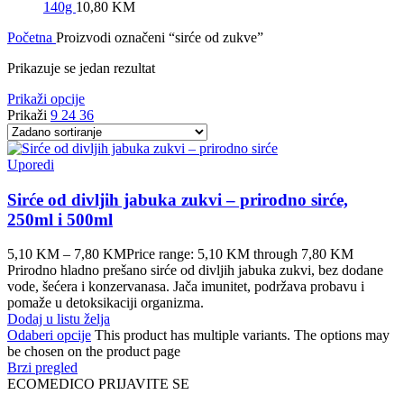
140g
10,80
KM
Početna
Proizvodi označeni “sirće od zukve”
Prikazuje se jedan rezultat
Prikaži opcije
Prikaži
9
24
36
Uporedi
Sirće od divljih jabuka zukvi – prirodno sirće,
250ml i 500ml
5,10
KM
–
7,80
KM
Price range: 5,10 KM through 7,80 KM
Prirodno hladno prešano sirće od divljih jabuka zukvi, bez dodane
vode, šećera i konzervanasa. Jača imunitet, podržava probavu i
pomaže u detoksikaciji organizma.
Dodaj u listu želja
Odaberi opcije
This product has multiple variants. The options may
be chosen on the product page
Brzi pregled
ECOMEDICO PRIJAVITE SE