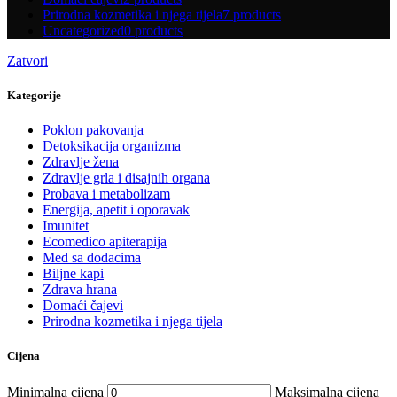
Prirodna kozmetika i njega tijela
7 products
Uncategorized
0 products
Zatvori
Kategorije
Poklon pakovanja
Detoksikacija organizma
Zdravlje žena
Zdravlje grla i disajnih organa
Probava i metabolizam
Energija, apetit i oporavak
Imunitet
Ecomedico apiterapija
Med sa dodacima
Biljne kapi
Zdrava hrana
Domaći čajevi
Prirodna kozmetika i njega tijela
Cijena
Minimalna cijena
Maksimalna cijena