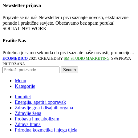
Newsletter prijava
Prijavite se na naš Newsletter i prvi saznajte novosti, ekskluzivne
ponude i praktične savjete. Obećavamo bez spam poruka!
SOCIAL NETWORK
Pratite Nas
Potrebna je samo sekunda da prvi saznate naše novosti, promocije...
ECOMEDICO
2021 CREATED BY
SM STUDIO MARKETING
. SVA PRAVA
PRIDRŽANA.
Search
Menu
Kategorije
Imunitet
Energija, apetit i oporavak
Zdravlje grla i disajnih organa
Zdravlje žena
Probava i metabolizam
Zdrava hrana
Prirodna kozmetika i njega tijela