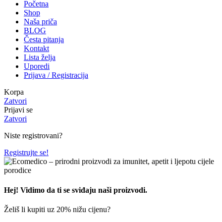
Početna
Shop
Naša priča
BLOG
Česta pitanja
Kontakt
Lista želja
Uporedi
Prijava / Registracija
Korpa
Zatvori
Prijavi se
Zatvori
Niste registrovani?
Registrujte se!
Hej! Vidimo da ti se sviđaju naši proizvodi.
Želiš li kupiti uz 20% nižu cijenu?