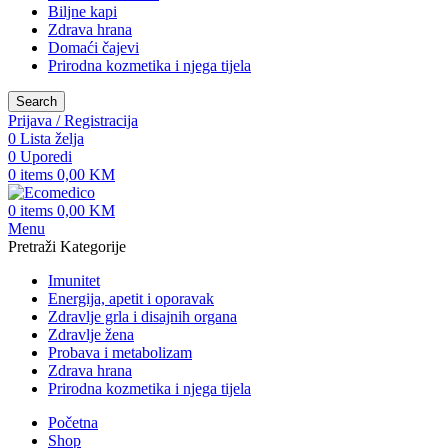
Biljne kapi
Zdrava hrana
Domaći čajevi
Prirodna kozmetika i njega tijela
Search
Prijava / Registracija
0
Lista želja
0
Uporedi
0
items
0,00
KM
0
items
0,00
KM
Menu
Pretraži Kategorije
Imunitet
Energija, apetit i oporavak
Zdravlje grla i disajnih organa
Zdravlje žena
Probava i metabolizam
Zdrava hrana
Prirodna kozmetika i njega tijela
Početna
Shop