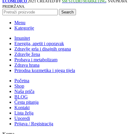
ECOMEDICO
2021 CREATED BY
SM STUDIO MARKETING
. SVA PRAVA
PRIDRŽANA.
Search
Menu
Kategorije
Imunitet
Energija, apetit i oporavak
Zdravlje grla i disajnih organa
Zdravlje žena
Probava i metabolizam
Zdrava hrana
Prirodna kozmetika i njega tijela
Početna
Shop
Naša priča
BLOG
Česta pitanja
Kontakt
Lista želja
Uporedi
Prijava / Registracija
Korpa