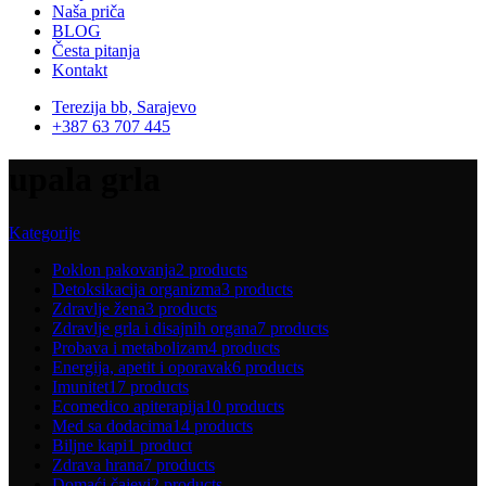
Naša priča
BLOG
Česta pitanja
Kontakt
Terezija bb, Sarajevo
+387 63 707 445
upala grla
Kategorije
Poklon pakovanja
2 products
Detoksikacija organizma
3 products
Zdravlje žena
3 products
Zdravlje grla i disajnih organa
7 products
Probava i metabolizam
4 products
Energija, apetit i oporavak
6 products
Imunitet
17 products
Ecomedico apiterapija
10 products
Med sa dodacima
14 products
Biljne kapi
1 product
Zdrava hrana
7 products
Domaći čajevi
2 products