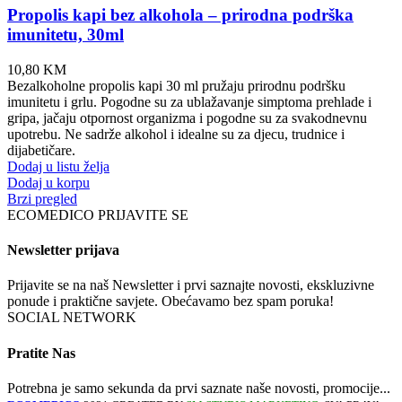
Propolis kapi bez alkohola – prirodna podrška
imunitetu, 30ml
10,80
KM
Bezalkoholne propolis kapi 30 ml pružaju prirodnu podršku
imunitetu i grlu. Pogodne su za ublažavanje simptoma prehlade i
gripa, jačaju otpornost organizma i pogodne su za svakodnevnu
upotrebu. Ne sadrže alkohol i idealne su za djecu, trudnice i
dijabetičare.
Dodaj u listu želja
Dodaj u korpu
Brzi pregled
ECOMEDICO PRIJAVITE SE
Newsletter prijava
Prijavite se na naš Newsletter i prvi saznajte novosti, ekskluzivne
ponude i praktične savjete. Obećavamo bez spam poruka!
SOCIAL NETWORK
Pratite Nas
Potrebna je samo sekunda da prvi saznate naše novosti, promocije...