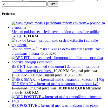
Filter
Proizvodi
Medeni poklon set – Jedinstven poklon za posebne prilike,
3x50g
16,30
KM
Sok od breze – Šumski eliksir za detoksikaciju i revitalizaciju
organizma 5 litara
40,00
KM
BEE FIT kremasti med s limunom i đumbirom – prirodna
podrška energiji i vitalnosti
10,80
KM
Original price was:
10,80 KM.
8,60
KM
Current price is: 8,60 KM.
BEE SMART // kremasti med s bananom i kokosom 140g
10,80
KM
Original price was: 10,80 KM.
8,60
KM
Current
price is: 8,60 KM.
BEE POSITIVE // kremasti med s narandžom i cimetom