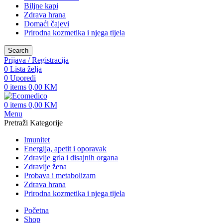
Biljne kapi
Zdrava hrana
Domaći čajevi
Prirodna kozmetika i njega tijela
Search
Prijava / Registracija
0
Lista želja
0
Uporedi
0
items
0,00
KM
0
items
0,00
KM
Menu
Pretraži Kategorije
Imunitet
Energija, apetit i oporavak
Zdravlje grla i disajnih organa
Zdravlje žena
Probava i metabolizam
Zdrava hrana
Prirodna kozmetika i njega tijela
Početna
Shop