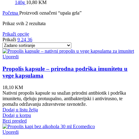
140g
10,80
KM
Početna
Proizvodi označeni “upala grla”
Prikaz svih 2 rezultata
Prikaži opcije
Prikaži
9
24
36
Uporedi
Propolis kapsule – prirodna podrška imunitetu u
vege kapsulama
18,10
KM
Nativni propolis kapsule su snažan prirodni antibiotik i podrška
imunitetu, djeluju protuupalno, antibakterijski i antivirusno, te
pomažu održavanju zdravstvene ravnoteže.
Dodaj u listu želja
Dodaj u korpu
Brzi pregled
Uporedi