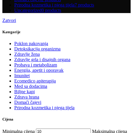
Prirodna kozmetika i njega tijela
7 products
Uncategorized
0 products
Zatvori
Kategorije
Poklon pakovanja
Detoksikacija organizma
Zdravlje žena
Zdravlje grla i disajnih organa
Probava i metabolizam
Energija, apetit i oporavak
Imunitet
Ecomedico apiterapija
Med sa dodacima
Biljne kapi
Zdrava hrana
Domaći čajevi
Prirodna kozmetika i njega tijela
Cijena
Minimalna cijena
Maksimalna cijena