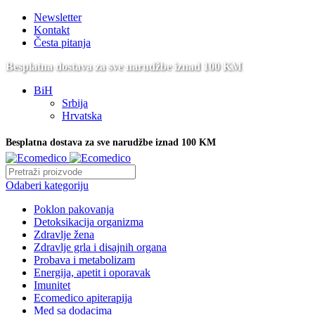
Newsletter
Kontakt
Česta pitanja
Besplatna dostava za sve narudžbe iznad 100 KM
BiH
Srbija
Hrvatska
Besplatna dostava za sve narudžbe iznad 100 KM
Odaberi kategoriju
Poklon pakovanja
Detoksikacija organizma
Zdravlje žena
Zdravlje grla i disajnih organa
Probava i metabolizam
Energija, apetit i oporavak
Imunitet
Ecomedico apiterapija
Med sa dodacima