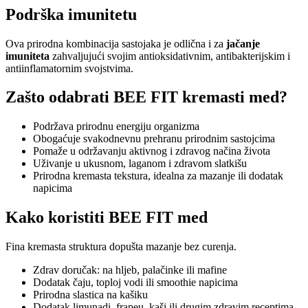
Podrška imunitetu
Ova prirodna kombinacija sastojaka je odlična i za
jačanje
imuniteta
zahvaljujući svojim antioksidativnim, antibakterijskim i
antiinflamatornim svojstvima.
Zašto odabrati BEE FIT kremasti med?
Podržava prirodnu energiju organizma
Obogaćuje svakodnevnu prehranu prirodnim sastojcima
Pomaže u održavanju aktivnog i zdravog načina života
Uživanje u ukusnom, laganom i zdravom slatkišu
Prirodna kremasta tekstura, idealna za mazanje ili dodatak
napicima
Kako koristiti BEE FIT med
Fina kremasta struktura dopušta mazanje bez curenja.
Zdrav doručak: na hljeb, palačinke ili mafine
Dodatak čaju, toploj vodi ili smoothie napicima
Prirodna slastica na kašiku
Dodatak limunadi, frapeu, kaši ili drugim zdravim receptima