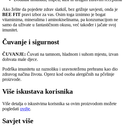
Ako želite da pojedete zdrav slatkiš, bez grižnje savjesti, onda je
BEE FIT
pravi izbor za vas. Osim toga iznimno je bogat
vitaminima, mineralima i aminokiselinama, pa konzumacijom ne
samo da uživate u fantastičnom okusu, već također i jačate svoj
imunitet.
Čuvanje i sigurnost
ČUVANJE:
Čuvati na tamnom, hladnom i suhom mjestu, izvan
dohvata male djece.
Podrška imunitetu uz raznoliku i uravnoteženu prehranu kao dio
zdravog načina života. Oprez kod osoba alergičnih na pčelinje
proizvode.
Više iskustava korisnika
Više detalja o iskustvima korisnika sa ovim proizvodom možete
pogledati
ovdje
.
Savjet više