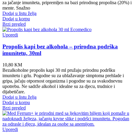
za jačanje imuniteta, pripremljen na bazi prirodnog propolisa (20%) i
mente. Snažno
Dodaj u listu želja
Dodaj u korpu
Brzi pregled
Uporedi
Propolis kapi bez alkohola – prirodna podrška
imunitetu, 30ml
10,80
KM
Bezalkoholne propolis kapi 30 ml pružaju prirodnu podršku
imunitetu i grlu. Pogodne su za ublažavanje simptoma prehlade i
gripa, jačaju otpornost organizma i pogodne su za svakodnevnu
upotrebu. Ne sadrže alkohol i idealne su za djecu, trudnice i
dijabetičare.
Dodaj u listu želja
Dodaj u korpu
Brzi pregled
Uporedi