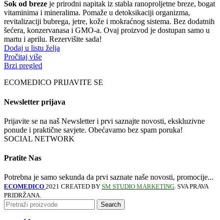
Sok od breze
je prirodni napitak iz stabla ranoproljetne breze, bogat
vitaminima i mineralima. Pomaže u detoksikaciji organizma,
revitalizaciji bubrega, jetre, kože i mokraćnog sistema. Bez dodatnih
šećera, konzervanasa i GMO-a. Ovaj proizvod je dostupan samo u
martu i aprilu. Rezervišite sada!
Dodaj u listu želja
Pročitaj više
Brzi pregled
ECOMEDICO PRIJAVITE SE
Newsletter prijava
Prijavite se na naš Newsletter i prvi saznajte novosti, ekskluzivne
ponude i praktične savjete. Obećavamo bez spam poruka!
SOCIAL NETWORK
Pratite Nas
Potrebna je samo sekunda da prvi saznate naše novosti, promocije...
ECOMEDICO
2021 CREATED BY
SM STUDIO MARKETING
. SVA PRAVA
PRIDRŽANA.
Search