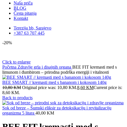
Naša priča
BLOG
Česta pitanja
Kontakt
Terezija bb, Sarajevo
+387 63 707 445
-20%
Click to enlarge
Početna
Zdravlje grla i disajnih organa
BEE FIT kremasti med s
limunom i đumbirom – prirodna podrška energiji i vitalnosti
BEE SMART // kremasti med s bananom i kokosom 140g
10,80
KM
Original price was: 10,80 KM.
8,60
KM
Current price is:
8,60 KM.
Back to products
Sok od breze – Šumski eliksir za detoksikaciju i revitalizaciju
organizma 5 litara
40,00
KM
BEE FIT kremasti med s