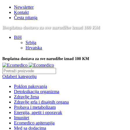
Newsletter
Kontakt
Česta pitanja
Besplatna dostava za sve narudžbe iznad 100 KM
BiH
Srbija
Hrvatska
Besplatna dostava za sve narudžbe iznad 100 KM
Odaberi kategoriju
Poklon pakovanja
Detoksikacija organizma
Zdravlje žena
Zdravlje grla i disajnih organa
Probava i metabolizam
Energija, apetit i oporavak
Imunitet
Ecomedico apiterapija
Med sa dodacima