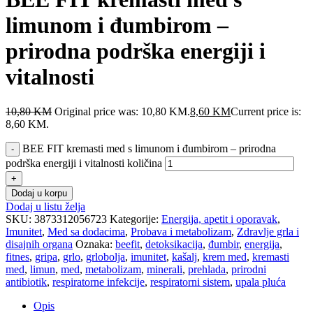
limunom i đumbirom –
prirodna podrška energiji i
vitalnosti
10,80
KM
Original price was: 10,80 KM.
8,60
KM
Current price is:
8,60 KM.
BEE FIT kremasti med s limunom i đumbirom – prirodna
podrška energiji i vitalnosti količina
Dodaj u korpu
Dodaj u listu želja
SKU:
3873312056723
Kategorije:
Energija, apetit i oporavak
,
Imunitet
,
Med sa dodacima
,
Probava i metabolizam
,
Zdravlje grla i
disajnih organa
Oznaka:
beefit
,
detoksikacija
,
đumbir
,
energija
,
fitnes
,
gripa
,
grlo
,
grlobolja
,
imunitet
,
kašalj
,
krem med
,
kremasti
med
,
limun
,
med
,
metabolizam
,
minerali
,
prehlada
,
prirodni
antibiotik
,
respiratorne infekcije
,
respiratorni sistem
,
upala pluća
Opis