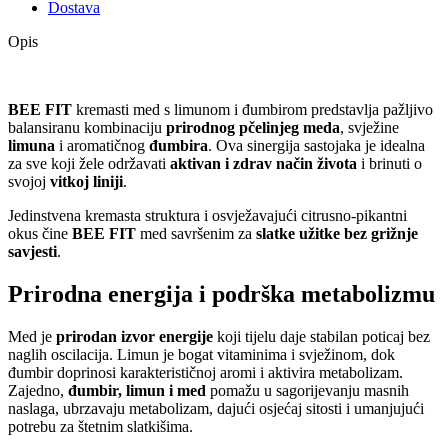
Dostava
Opis
BEE FIT
kremasti med s limunom i đumbirom predstavlja pažljivo
balansiranu kombinaciju
prirodnog pčelinjeg meda
, svježine
limuna
i aromatičnog
đumbira
. Ova sinergija sastojaka je idealna
za sve koji žele održavati
aktivan i zdrav način života
i brinuti o
svojoj
vitkoj liniji
.
Jedinstvena kremasta struktura i osvježavajući citrusno-pikantni
okus čine
BEE FIT
med savršenim za
slatke užitke bez grižnje
savjesti
.
Prirodna energija i podrška metabolizmu
Med je
prirodan izvor energije
koji tijelu daje stabilan poticaj bez
naglih oscilacija. Limun je bogat vitaminima i svježinom, dok
đumbir doprinosi karakterističnoj aromi i aktivira metabolizam.
Zajedno,
đumbir, limun i med
pomažu u sagorijevanju masnih
naslaga, ubrzavaju metabolizam, dajući osjećaj sitosti i umanjujući
potrebu za štetnim slatkišima.