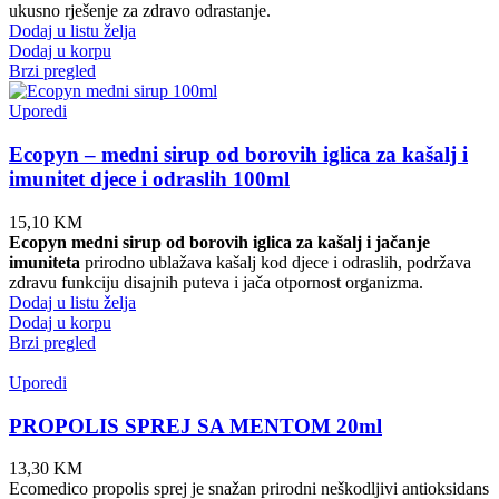
ukusno rješenje za zdravo odrastanje.
Dodaj u listu želja
Dodaj u korpu
Brzi pregled
Uporedi
Ecopyn – medni sirup od borovih iglica za kašalj i
imunitet djece i odraslih 100ml
15,10
KM
Ecopyn medni sirup od borovih iglica za kašalj i jačanje
imuniteta
prirodno ublažava kašalj kod djece i odraslih, podržava
zdravu funkciju disajnih puteva i jača otpornost organizma.
Dodaj u listu želja
Dodaj u korpu
Brzi pregled
Uporedi
PROPOLIS SPREJ SA MENTOM 20ml
13,30
KM
Ecomedico propolis sprej je snažan prirodni neškodljivi antioksidans