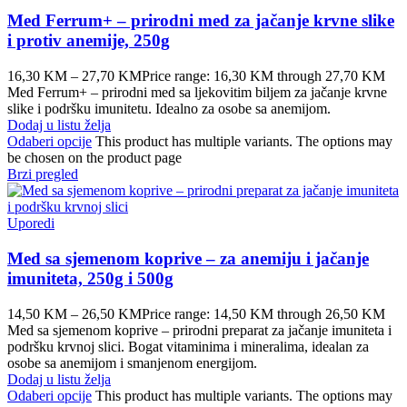
Med Ferrum+ – prirodni med za jačanje krvne slike
i protiv anemije, 250g
16,30
KM
–
27,70
KM
Price range: 16,30 KM through 27,70 KM
Med Ferrum+ – prirodni med sa ljekovitim biljem za jačanje krvne
slike i podršku imunitetu. Idealno za osobe sa anemijom.
Dodaj u listu želja
Odaberi opcije
This product has multiple variants. The options may
be chosen on the product page
Brzi pregled
Uporedi
Med sa sjemenom koprive – za anemiju i jačanje
imuniteta, 250g i 500g
14,50
KM
–
26,50
KM
Price range: 14,50 KM through 26,50 KM
Med sa sjemenom koprive – prirodni preparat za jačanje imuniteta i
podršku krvnoj slici. Bogat vitaminima i mineralima, idealan za
osobe sa anemijom i smanjenom energijom.
Dodaj u listu želja
Odaberi opcije
This product has multiple variants. The options may