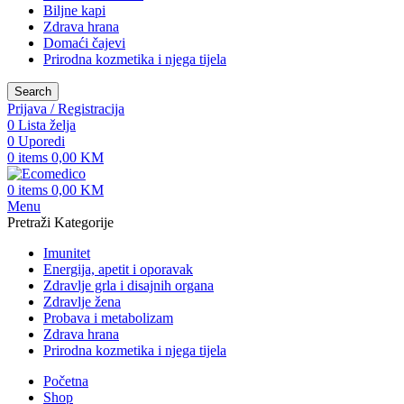
Biljne kapi
Zdrava hrana
Domaći čajevi
Prirodna kozmetika i njega tijela
Search
Prijava / Registracija
0
Lista želja
0
Uporedi
0
items
0,00
KM
0
items
0,00
KM
Menu
Pretraži Kategorije
Imunitet
Energija, apetit i oporavak
Zdravlje grla i disajnih organa
Zdravlje žena
Probava i metabolizam
Zdrava hrana
Prirodna kozmetika i njega tijela
Početna
Shop