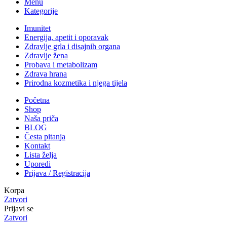
Menu
Kategorije
Imunitet
Energija, apetit i oporavak
Zdravlje grla i disajnih organa
Zdravlje žena
Probava i metabolizam
Zdrava hrana
Prirodna kozmetika i njega tijela
Početna
Shop
Naša priča
BLOG
Česta pitanja
Kontakt
Lista želja
Uporedi
Prijava / Registracija
Korpa
Zatvori
Prijavi se
Zatvori