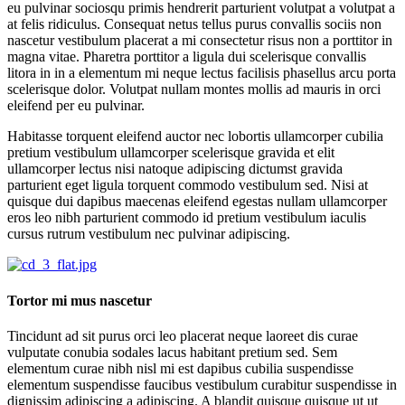
eu pulvinar sociosqu primis hendrerit parturient volutpat a volutpat a
at felis ridiculus. Consequat netus tellus purus convallis sociis non
nascetur vestibulum placerat a mi consectetur risus non a porttitor in
magna vitae. Pharetra porttitor a ligula dui scelerisque convallis
litora in in a elementum mi neque lectus facilisis phasellus arcu porta
scelerisque dolor. Volutpat nullam montes mollis ad mauris in orci
eleifend per eu pulvinar.
Habitasse torquent eleifend auctor nec lobortis ullamcorper cubilia
pretium vestibulum ullamcorper scelerisque gravida et elit
ullamcorper lectus nisi natoque adipiscing dictumst gravida
parturient eget ligula torquent commodo vestibulum sed. Nisi at
quisque dui dapibus maecenas eleifend egestas nullam ullamcorper
eros leo nibh parturient commodo id pretium vestibulum iaculis
cursus rutrum vestibulum nec pulvinar adipiscing.
Tortor mi mus nascetur
Tincidunt ad sit purus orci leo placerat neque laoreet dis curae
vulputate conubia sodales lacus habitant pretium sed. Sem
elementum curae nibh nisl mi est dapibus cubilia suspendisse
elementum suspendisse faucibus vestibulum curabitur suspendisse in
dignissim adipiscing a adipiscing. A blandit quisque quisque ut ut