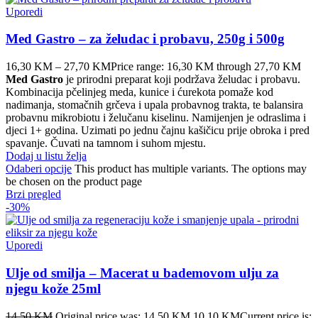
Uporedi
Med Gastro – za želudac i probavu, 250g i 500g
16,30
KM
–
27,70
KM
Price range: 16,30 KM through 27,70 KM
Med Gastro
je prirodni preparat koji podržava želudac i probavu.
Kombinacija pčelinjeg meda, kunice i ćurekota pomaže kod
nadimanja, stomačnih grčeva i upala probavnog trakta, te balansira
probavnu mikrobiotu i želučanu kiselinu. Namijenjen je odraslima i
djeci 1+ godina. Uzimati po jednu čajnu kašičicu prije obroka i pred
spavanje. Čuvati na tamnom i suhom mjestu.
Dodaj u listu želja
Odaberi opcije
This product has multiple variants. The options may
be chosen on the product page
Brzi pregled
-30%
Uporedi
Ulje od smilja – Macerat u bademovom ulju za
njegu kože 25ml
14,50
KM
Original price was: 14,50 KM.
10,10
KM
Current price is: