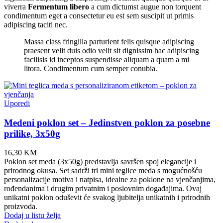
viverra
Fermentum libero
a cum dictumst augue non torquent
condimentum eget a consectetur eu est sem suscipit ut primis
adipiscing taciti nec.
Massa class fringilla parturient felis quisque adipiscing
praesent velit duis odio velit sit dignissim hac adipiscing
facilisis id inceptos suspendisse aliquam a quam a mi
litora. Condimentum cum semper conubia.
Uporedi
Medeni poklon set – Jedinstven poklon za posebne
prilike, 3x50g
16,30
KM
Poklon set meda (3x50g) predstavlja savršen spoj elegancije i
prirodnog okusa. Set sadrži tri mini teglice meda s mogućnošću
personalizacije motiva i natpisa, idealne za poklone na vjenčanjima,
rođendanima i drugim privatnim i poslovnim događajima. Ovaj
unikatni poklon oduševit će svakog ljubitelja unikatnih i prirodnih
proizvoda.
Dodaj u listu želja