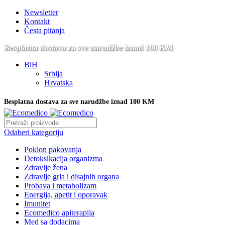
Newsletter
Kontakt
Česta pitanja
Besplatna dostava za sve narudžbe iznad 100 KM
BiH
Srbija
Hrvatska
Besplatna dostava za sve narudžbe iznad 100 KM
Odaberi kategoriju
Poklon pakovanja
Detoksikacija organizma
Zdravlje žena
Zdravlje grla i disajnih organa
Probava i metabolizam
Energija, apetit i oporavak
Imunitet
Ecomedico apiterapija
Med sa dodacima