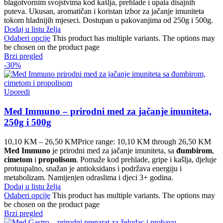
blagotvornim svojstvima kod kašlja, prehlade i upala disajnih
puteva. Ukusan, aromatičan i koristan izbor za jačanje imuniteta
tokom hladnijih mjeseci. Dostupan u pakovanjima od 250g i 500g.
Dodaj u listu želja
Odaberi opcije
This product has multiple variants. The options may
be chosen on the product page
Brzi pregled
-30%
Uporedi
Med Immuno – prirodni med za jačanje imuniteta,
250g i 500g
10,10
KM
–
26,50
KM
Price range: 10,10 KM through 26,50 KM
Med Immuno
je prirodni med za jačanje imuniteta, sa
đumbirom
,
cimetom
i
propolisom
. Pomaže kod prehlade, gripe i kašlja, djeluje
protuupalno, snažan je antioksidans i podržava energiju i
metabolizam. Namijenjen odraslima i djeci 3+ godina.
Dodaj u listu želja
Odaberi opcije
This product has multiple variants. The options may
be chosen on the product page
Brzi pregled