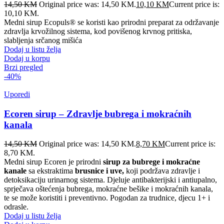
14,50
KM
Original price was: 14,50 KM.
10,10
KM
Current price is:
10,10 KM.
Medni sirup Ecopuls® se koristi kao prirodni preparat za održavanje
zdravlja krvožilnog sistema, kod povišenog krvnog pritiska,
slabljenja srčanog mišića
Dodaj u listu želja
Dodaj u korpu
Brzi pregled
-40%
Uporedi
Ecoren sirup – Zdravlje bubrega i mokraćnih
kanala
14,50
KM
Original price was: 14,50 KM.
8,70
KM
Current price is:
8,70 KM.
Medni sirup Ecoren je prirodni
sirup za bubrege i mokraćne
kanale
sa ekstraktima
brusnice i uve,
koji podržava zdravlje i
detoksikaciju urinarnog sistema. Djeluje antibakterijski i antiupalno,
sprječava oštećenja bubrega, mokraćne bešike i mokraćnih kanala,
te se može koristiti i preventivno. Pogodan za trudnice, djecu 1+ i
odrasle.
Dodaj u listu želja