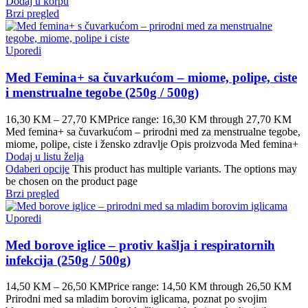
Dodaj u korpu
Brzi pregled
Uporedi
Med Femina+ sa čuvarkućom – miome, polipe, ciste
i menstrualne tegobe (250g / 500g)
16,30
KM
–
27,70
KM
Price range: 16,30 KM through 27,70 KM
Med femina+ sa čuvarkućom – prirodni med za menstrualne tegobe,
miome, polipe, ciste i žensko zdravlje Opis proizvoda Med femina+
Dodaj u listu želja
Odaberi opcije
This product has multiple variants. The options may
be chosen on the product page
Brzi pregled
Uporedi
Med borove iglice – protiv kašlja i respiratornih
infekcija (250g / 500g)
14,50
KM
–
26,50
KM
Price range: 14,50 KM through 26,50 KM
Prirodni med sa mladim borovim iglicama, poznat po svojim