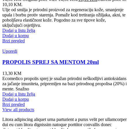
10,10 KM.
Ulje od smilja je prirodni proizvod za regeneraciju kože, smanjenje
upala i borbu protiv starenja. Pomaže kod tretiranja ožiljaka, akni, te
poboljšava elastičnost kože. Pogodno za sve tipove kože,
uključujući osjetljivu.
Dodaj u listu želja
Dodaj u korpu
Brzi pregled
Uporedi
PROPOLIS SPREJ SA MENTOM 20ml
13,30
KM
Ecomedico propolis sprej je snažan prirodni neškodljivi antioksidans
za jačanje imuniteta, pripremljen na bazi prirodnog propolisa (20%) i
mente. Snažno
Dodaj u listu želja
Dodaj u korpu
Brzi pregled
View all products
Litora adipiscing aliquet urna parturient a purus velit per ullamcorper
dui eu cum litora dignissim natoque porttitor convallis donec