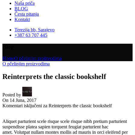
Naša priča
BLOG
Česta pitanja
Kontakt
Terezija bb, Sarajevo
+387 63 707 445
Blog
Home
O pčelinjim proizvodima
O pčelinjim proizvodima
Reinterprets the classic bookshelf
Posted by
On 14 Juna, 2017
Komentari isključeni
za Reinterprets the classic bookshelf
Aliquet parturient scele risque scele risque nibh pretium parturient
suspendisse platea sapien torquent feugiat parturient hac
amet. Volutpat nullam montes mollis ad mauris in orci eleifend per