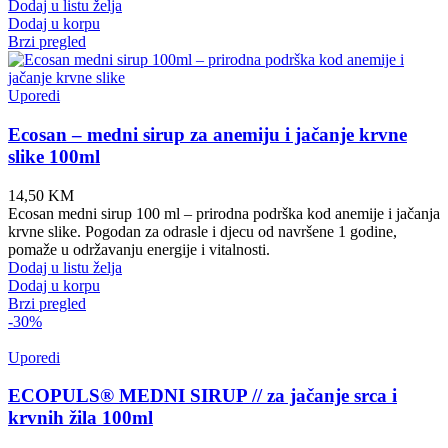
Dodaj u listu želja
Dodaj u korpu
Brzi pregled
Uporedi
Ecosan – medni sirup za anemiju i jačanje krvne
slike 100ml
14,50
KM
Ecosan medni sirup 100 ml – prirodna podrška kod anemije i jačanja
krvne slike. Pogodan za odrasle i djecu od navršene 1 godine,
pomaže u održavanju energije i vitalnosti.
Dodaj u listu želja
Dodaj u korpu
Brzi pregled
-30%
Uporedi
ECOPULS® MEDNI SIRUP // za jačanje srca i
krvnih žila 100ml