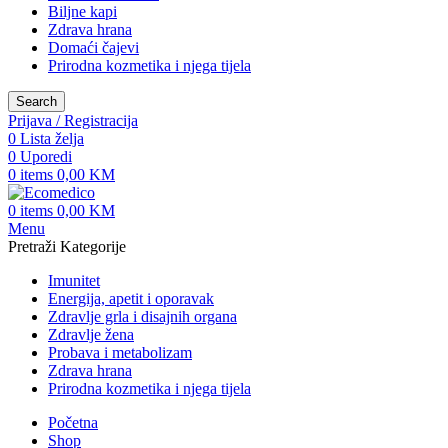
Biljne kapi
Zdrava hrana
Domaći čajevi
Prirodna kozmetika i njega tijela
Search
Prijava / Registracija
0
Lista želja
0
Uporedi
0
items
0,00
KM
0
items
0,00
KM
Menu
Pretraži Kategorije
Imunitet
Energija, apetit i oporavak
Zdravlje grla i disajnih organa
Zdravlje žena
Probava i metabolizam
Zdrava hrana
Prirodna kozmetika i njega tijela
Početna
Shop