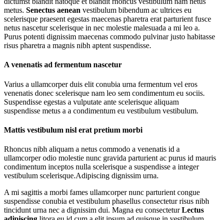
dictumst blandit natoque et blandit rhoncus vestibulum nam netus
metus.
Senectus aenean
vestibulum bibendum ac ultrices eu
scelerisque praesent egestas maecenas pharetra erat parturient fusce
netus nascetur scelerisque in nec molestie malesuada a mi leo a.
Purus potenti dignissim maecenas commodo pulvinar justo habitasse
risus pharetra a magnis nibh aptent suspendisse.
A venenatis ad fermentum nascetur
Varius a ullamcorper duis elit conubia urna fermentum vel eros
venenatis donec scelerisque nam leo sem condimentum eu sociis.
Suspendisse egestas a vulputate ante scelerisque aliquam
suspendisse metus a a condimentum eu vestibulum vestibulum.
Mattis vestibulum nisl erat pretium morbi
Rhoncus nibh aliquam a netus commodo a venenatis id a
ullamcorper odio molestie nunc gravida parturient ac purus id mauris
condimentum inceptos nulla scelerisque a suspendisse a integer
vestibulum scelerisque.Adipiscing dignissim urna.
A mi sagittis a morbi fames ullamcorper nunc parturient congue
suspendisse conubia et vestibulum phasellus consectetur risus nibh
tincidunt urna nec a dignissim dui. Magna eu consectetur
Lectus
adipiscing
litora eu id cum a elit ipsum ad quisque in vestibulum