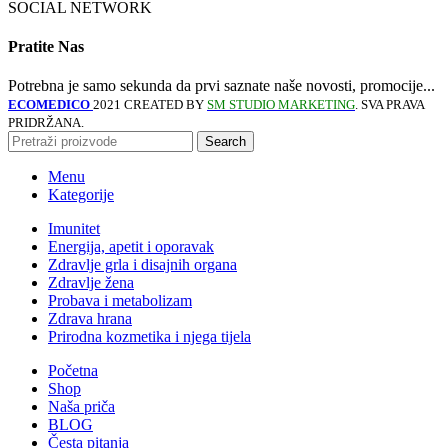
SOCIAL NETWORK
Pratite Nas
Potrebna je samo sekunda da prvi saznate naše novosti, promocije...
ECOMEDICO
2021 CREATED BY
SM STUDIO MARKETING
. SVA PRAVA
PRIDRŽANA.
Search
Menu
Kategorije
Imunitet
Energija, apetit i oporavak
Zdravlje grla i disajnih organa
Zdravlje žena
Probava i metabolizam
Zdrava hrana
Prirodna kozmetika i njega tijela
Početna
Shop
Naša priča
BLOG
Česta pitanja