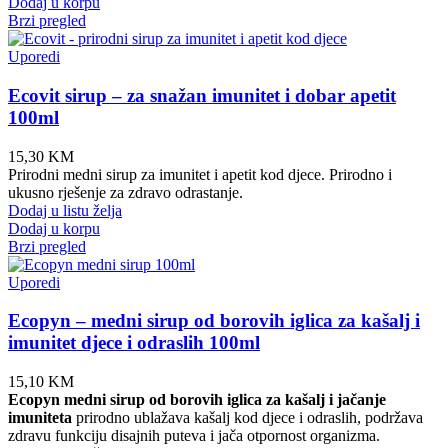
Dodaj u korpu
Brzi pregled
Uporedi
Ecovit sirup – za snažan imunitet i dobar apetit
100ml
15,30
KM
Prirodni medni sirup za imunitet i apetit kod djece. Prirodno i
ukusno rješenje za zdravo odrastanje.
Dodaj u listu želja
Dodaj u korpu
Brzi pregled
Uporedi
Ecopyn – medni sirup od borovih iglica za kašalj i
imunitet djece i odraslih 100ml
15,10
KM
Ecopyn medni sirup od borovih iglica za kašalj i jačanje
imuniteta
prirodno ublažava kašalj kod djece i odraslih, podržava
zdravu funkciju disajnih puteva i jača otpornost organizma.