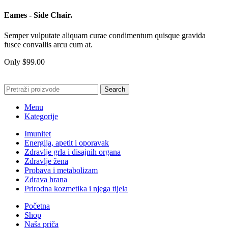
Eames - Side Chair.
Semper vulputate aliquam curae condimentum quisque gravida
fusce convallis arcu cum at.
Only $99.00
Search
Menu
Kategorije
Imunitet
Energija, apetit i oporavak
Zdravlje grla i disajnih organa
Zdravlje žena
Probava i metabolizam
Zdrava hrana
Prirodna kozmetika i njega tijela
Početna
Shop
Naša priča