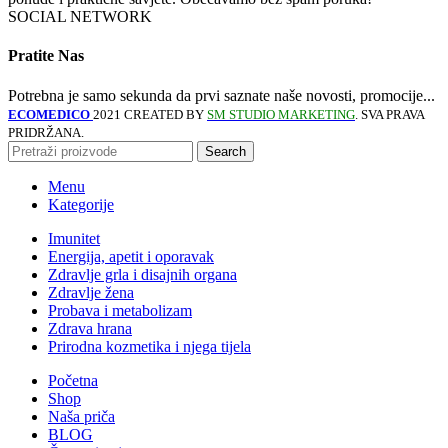
SOCIAL NETWORK
Pratite Nas
Potrebna je samo sekunda da prvi saznate naše novosti, promocije...
ECOMEDICO
2021 CREATED BY
SM STUDIO MARKETING
. SVA PRAVA
PRIDRŽANA.
Search
Menu
Kategorije
Imunitet
Energija, apetit i oporavak
Zdravlje grla i disajnih organa
Zdravlje žena
Probava i metabolizam
Zdrava hrana
Prirodna kozmetika i njega tijela
Početna
Shop
Naša priča
BLOG