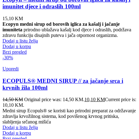
imunitet djece i odraslih 100ml
15,10
KM
Ecopyn medni sirup od borovih iglica za kašalj i jačanje
imuniteta
prirodno ublažava kašalj kod djece i odraslih, podržava
zdravu funkciju disajnih puteva i jača otpornost organizma.
Dodaj u listu želja
Dodaj u korpu
Brzi pregled
-30%
Uporedi
ECOPULS® MEDNI SIRUP // za jačanje srca i
krvnih žila 100ml
14,50
KM
Original price was: 14,50 KM.
10,10
KM
Current price is:
10,10 KM.
Medni sirup Ecopuls® se koristi kao prirodni preparat za održavanje
zdravlja krvožilnog sistema, kod povišenog krvnog pritiska,
slabljenja srčanog mišića
Dodaj u listu želja
Dodaj u korpu
Brzi pregled