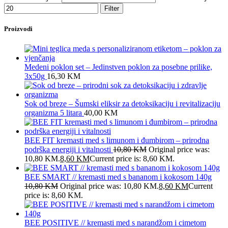
Filter
Proizvodi
Medeni poklon set – Jedinstven poklon za posebne prilike,
3x50g
16,30
KM
Sok od breze – Šumski eliksir za detoksikaciju i revitalizaciju
organizma 5 litara
40,00
KM
BEE FIT kremasti med s limunom i đumbirom – prirodna
podrška energiji i vitalnosti
10,80
KM
Original price was:
10,80 KM.
8,60
KM
Current price is: 8,60 KM.
BEE SMART // kremasti med s bananom i kokosom 140g
10,80
KM
Original price was: 10,80 KM.
8,60
KM
Current
price is: 8,60 KM.
BEE POSITIVE // kremasti med s narandžom i cimetom