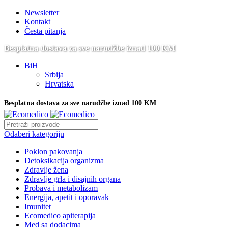
Newsletter
Kontakt
Česta pitanja
Besplatna dostava za sve narudžbe iznad 100 KM
BiH
Srbija
Hrvatska
Besplatna dostava za sve narudžbe iznad 100 KM
Odaberi kategoriju
Poklon pakovanja
Detoksikacija organizma
Zdravlje žena
Zdravlje grla i disajnih organa
Probava i metabolizam
Energija, apetit i oporavak
Imunitet
Ecomedico apiterapija
Med sa dodacima