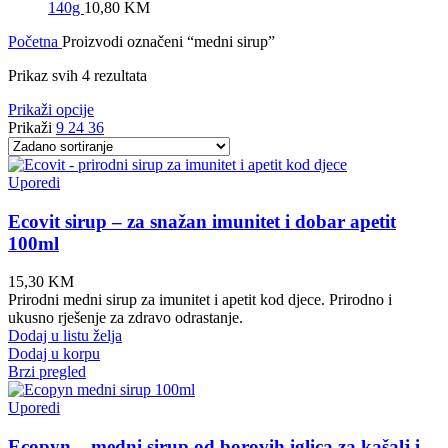
140g
10,80
KM
Početna
Proizvodi označeni “medni sirup”
Prikaz svih 4 rezultata
Prikaži opcije
Prikaži
9
24
36
Uporedi
Ecovit sirup – za snažan imunitet i dobar apetit
100ml
15,30
KM
Prirodni medni sirup za imunitet i apetit kod djece. Prirodno i
ukusno rješenje za zdravo odrastanje.
Dodaj u listu želja
Dodaj u korpu
Brzi pregled
Uporedi
Ecopyn – medni sirup od borovih iglica za kašalj i