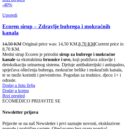
-40%
Uporedi
Ecoren sirup – Zdravlje bubrega i mokraćnih
kanala
14,50
KM
Original price was: 14,50 KM.
8,70
KM
Current price is:
8,70 KM.
Medni sirup Ecoren je prirodni
sirup za bubrege i mokraćne
kanale
sa ekstraktima
brusnice i uve,
koji podržava zdravlje i
detoksikaciju urinarnog sistema. Djeluje antibakterijski i antiupalno,
sprječava oštećenja bubrega, mokraćne bešike i mokraćnih kanala,
te se može koristiti i preventivno. Pogodan za trudnice, djecu 1+ i
odrasle.
Dodaj u listu želja
Dodaj u korpu
Brzi pregled
ECOMEDICO PRIJAVITE SE
Newsletter prijava
Prijavite se na naš Newsletter i prvi saznajte novosti, ekskluzivne
ponude i praktične savjete. Obećavamo bez spam poruka!