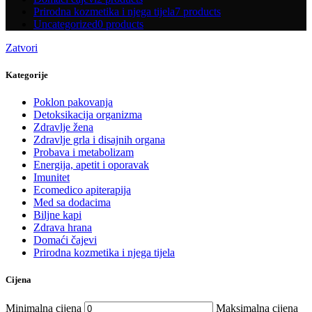
Prirodna kozmetika i njega tijela
7 products
Uncategorized
0 products
Zatvori
Kategorije
Poklon pakovanja
Detoksikacija organizma
Zdravlje žena
Zdravlje grla i disajnih organa
Probava i metabolizam
Energija, apetit i oporavak
Imunitet
Ecomedico apiterapija
Med sa dodacima
Biljne kapi
Zdrava hrana
Domaći čajevi
Prirodna kozmetika i njega tijela
Cijena
Minimalna cijena
Maksimalna cijena