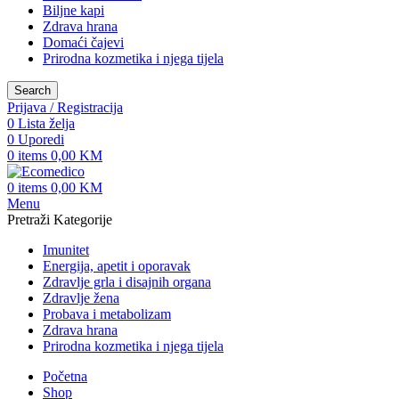
Biljne kapi
Zdrava hrana
Domaći čajevi
Prirodna kozmetika i njega tijela
Search
Prijava / Registracija
0
Lista želja
0
Uporedi
0
items
0,00
KM
0
items
0,00
KM
Menu
Pretraži Kategorije
Imunitet
Energija, apetit i oporavak
Zdravlje grla i disajnih organa
Zdravlje žena
Probava i metabolizam
Zdrava hrana
Prirodna kozmetika i njega tijela
Početna
Shop