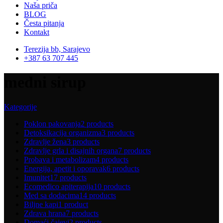
Naša priča
BLOG
Česta pitanja
Kontakt
Terezija bb, Sarajevo
+387 63 707 445
medni sirup
Kategorije
Poklon pakovanja
2 products
Detoksikacija organizma
3 products
Zdravlje žena
3 products
Zdravlje grla i disajnih organa
7 products
Probava i metabolizam
4 products
Energija, apetit i oporavak
6 products
Imunitet
17 products
Ecomedico apiterapija
10 products
Med sa dodacima
14 products
Biljne kapi
1 product
Zdrava hrana
7 products
Domaći čajevi
2 products