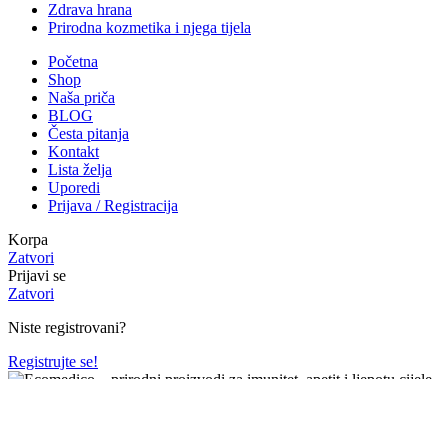
Zdrava hrana
Prirodna kozmetika i njega tijela
Početna
Shop
Naša priča
BLOG
Česta pitanja
Kontakt
Lista želja
Uporedi
Prijava / Registracija
Korpa
Zatvori
Prijavi se
Zatvori
Niste registrovani?
Registrujte se!
Hej! Vidimo da ti se sviđaju naši proizvodi.