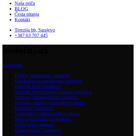
Naša priča
BLOG
Česta pitanja
Kontakt
Terezija bb, Sarajevo
+387 63 707 445
podočnjaci
Kategorije
Poklon pakovanja
2 products
Detoksikacija organizma
3 products
Zdravlje žena
3 products
Zdravlje grla i disajnih organa
7 products
Probava i metabolizam
4 products
Energija, apetit i oporavak
6 products
Imunitet
17 products
Ecomedico apiterapija
10 products
Med sa dodacima
14 products
Biljne kapi
1 product
Zdrava hrana
7 products
Domaći čajevi
2 products