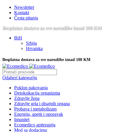
Newsletter
Kontakt
Česta pitanja
Besplatna dostava za sve narudžbe iznad 100 KM
BiH
Srbija
Hrvatska
Besplatna dostava za sve narudžbe iznad 100 KM
Odaberi kategoriju
Poklon pakovanja
Detoksikacija organizma
Zdravlje žena
Zdravlje grla i disajnih organa
Probava i metabolizam
Energija, apetit i oporavak
Imunitet
Ecomedico apiterapija
Med sa dodacima