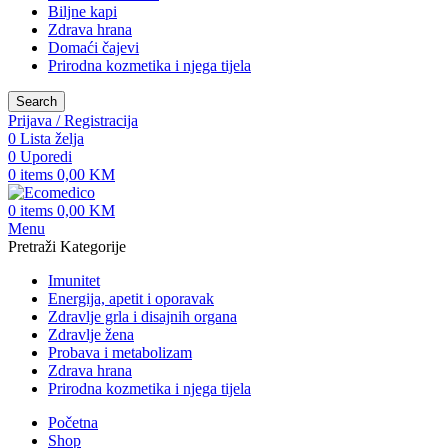
Biljne kapi
Zdrava hrana
Domaći čajevi
Prirodna kozmetika i njega tijela
Search
Prijava / Registracija
0
Lista želja
0
Uporedi
0
items
0,00
KM
0
items
0,00
KM
Menu
Pretraži Kategorije
Imunitet
Energija, apetit i oporavak
Zdravlje grla i disajnih organa
Zdravlje žena
Probava i metabolizam
Zdrava hrana
Prirodna kozmetika i njega tijela
Početna
Shop