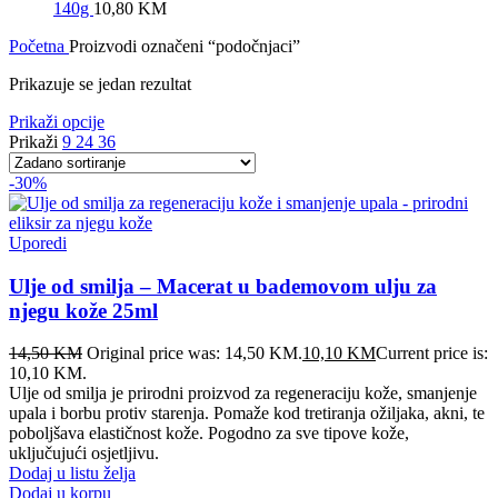
140g
10,80
KM
Početna
Proizvodi označeni “podočnjaci”
Prikazuje se jedan rezultat
Prikaži opcije
Prikaži
9
24
36
-30%
Uporedi
Ulje od smilja – Macerat u bademovom ulju za
njegu kože 25ml
14,50
KM
Original price was: 14,50 KM.
10,10
KM
Current price is:
10,10 KM.
Ulje od smilja je prirodni proizvod za regeneraciju kože, smanjenje
upala i borbu protiv starenja. Pomaže kod tretiranja ožiljaka, akni, te
poboljšava elastičnost kože. Pogodno za sve tipove kože,
uključujući osjetljivu.
Dodaj u listu želja
Dodaj u korpu