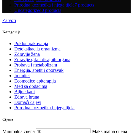
Prirodna kozmetika i njega tijela
7 products
Uncategorized
0 products
Zatvori
Kategorije
Poklon pakovanja
Detoksikacija organizma
Zdravlje žena
Zdravlje grla i disajnih organa
Probava i metabolizam
Energija, apetit i oporavak
Imunitet
Ecomedico apiterapija
Med sa dodacima
Biljne kapi
Zdrava hrana
Domaći čajevi
Prirodna kozmetika i njega tijela
Cijena
Minimalna cijena
Maksimalna cijena