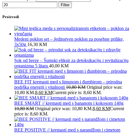
Filter
Proizvodi
Medeni poklon set – Jedinstven poklon za posebne prilike,
3x50g
16,30
KM
Sok od breze – Šumski eliksir za detoksikaciju i revitalizaciju
organizma 5 litara
40,00
KM
BEE FIT kremasti med s limunom i đumbirom – prirodna
podrška energiji i vitalnosti
10,80
KM
Original price was:
10,80 KM.
8,60
KM
Current price is: 8,60 KM.
BEE SMART // kremasti med s bananom i kokosom 140g
10,80
KM
Original price was: 10,80 KM.
8,60
KM
Current
price is: 8,60 KM.
BEE POSITIVE // kremasti med s narandžom i cimetom