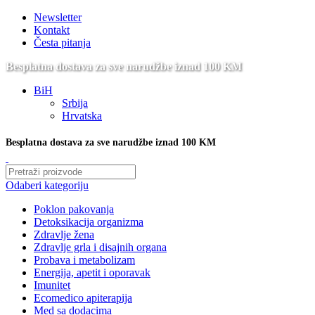
Newsletter
Kontakt
Česta pitanja
Besplatna dostava za sve narudžbe iznad 100 KM
BiH
Srbija
Hrvatska
Besplatna dostava za sve narudžbe iznad 100 KM
Odaberi kategoriju
Poklon pakovanja
Detoksikacija organizma
Zdravlje žena
Zdravlje grla i disajnih organa
Probava i metabolizam
Energija, apetit i oporavak
Imunitet
Ecomedico apiterapija
Med sa dodacima