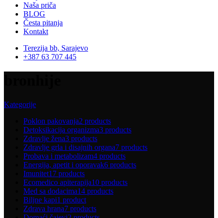
Naša priča
BLOG
Česta pitanja
Kontakt
Terezija bb, Sarajevo
+387 63 707 445
bronhije
Kategorije
Poklon pakovanja
2 products
Detoksikacija organizma
3 products
Zdravlje žena
3 products
Zdravlje grla i disajnih organa
7 products
Probava i metabolizam
4 products
Energija, apetit i oporavak
6 products
Imunitet
17 products
Ecomedico apiterapija
10 products
Med sa dodacima
14 products
Biljne kapi
1 product
Zdrava hrana
7 products
Domaći čajevi
2 products