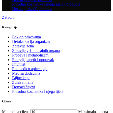
Prirodna kozmetika i njega tijela
7 products
Uncategorized
0 products
Zatvori
Kategorije
Poklon pakovanja
Detoksikacija organizma
Zdravlje žena
Zdravlje grla i disajnih organa
Probava i metabolizam
Energija, apetit i oporavak
Imunitet
Ecomedico apiterapija
Med sa dodacima
Biljne kapi
Zdrava hrana
Domaći čajevi
Prirodna kozmetika i njega tijela
Cijena
Minimalna cijena
Maksimalna cijena