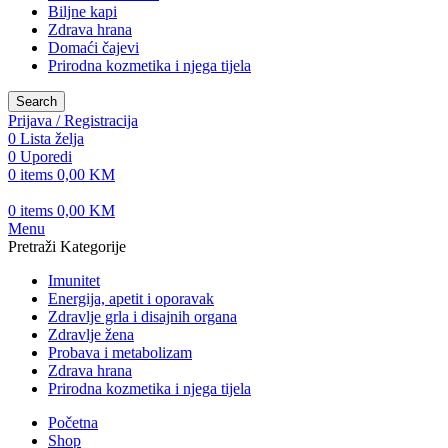
Biljne kapi
Zdrava hrana
Domaći čajevi
Prirodna kozmetika i njega tijela
Search
Prijava / Registracija
0
Lista želja
0
Uporedi
0
items
0,00
KM
0
items
0,00
KM
Menu
Pretraži Kategorije
Imunitet
Energija, apetit i oporavak
Zdravlje grla i disajnih organa
Zdravlje žena
Probava i metabolizam
Zdrava hrana
Prirodna kozmetika i njega tijela
Početna
Shop