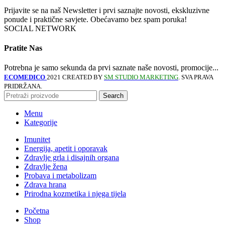
Prijavite se na naš Newsletter i prvi saznajte novosti, ekskluzivne
ponude i praktične savjete. Obećavamo bez spam poruka!
SOCIAL NETWORK
Pratite Nas
Potrebna je samo sekunda da prvi saznate naše novosti, promocije...
ECOMEDICO
2021 CREATED BY
SM STUDIO MARKETING
. SVA PRAVA
PRIDRŽANA.
Search
Menu
Kategorije
Imunitet
Energija, apetit i oporavak
Zdravlje grla i disajnih organa
Zdravlje žena
Probava i metabolizam
Zdrava hrana
Prirodna kozmetika i njega tijela
Početna
Shop