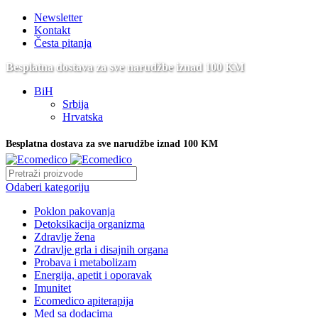
Newsletter
Kontakt
Česta pitanja
Besplatna dostava za sve narudžbe iznad 100 KM
BiH
Srbija
Hrvatska
Besplatna dostava za sve narudžbe iznad 100 KM
Odaberi kategoriju
Poklon pakovanja
Detoksikacija organizma
Zdravlje žena
Zdravlje grla i disajnih organa
Probava i metabolizam
Energija, apetit i oporavak
Imunitet
Ecomedico apiterapija
Med sa dodacima