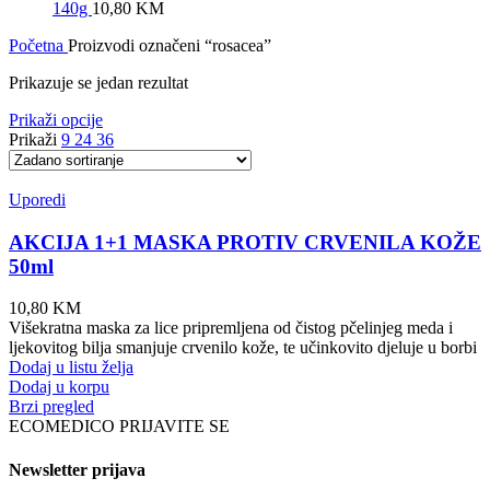
140g
10,80
KM
Početna
Proizvodi označeni “rosacea”
Prikazuje se jedan rezultat
Prikaži opcije
Prikaži
9
24
36
Uporedi
AKCIJA 1+1 MASKA PROTIV CRVENILA KOŽE
50ml
10,80
KM
Višekratna maska za lice pripremljena od čistog pčelinjeg meda i
ljekovitog bilja smanjuje crvenilo kože, te učinkovito djeluje u borbi
Dodaj u listu želja
Dodaj u korpu
Brzi pregled
ECOMEDICO PRIJAVITE SE
Newsletter prijava