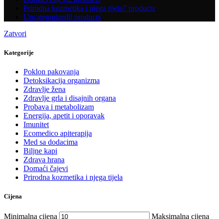
Prirodna kozmetika i njega tijela
7 products
Uncategorized
0 products
Zatvori
Kategorije
Poklon pakovanja
Detoksikacija organizma
Zdravlje žena
Zdravlje grla i disajnih organa
Probava i metabolizam
Energija, apetit i oporavak
Imunitet
Ecomedico apiterapija
Med sa dodacima
Biljne kapi
Zdrava hrana
Domaći čajevi
Prirodna kozmetika i njega tijela
Cijena
Minimalna cijena
Maksimalna cijena