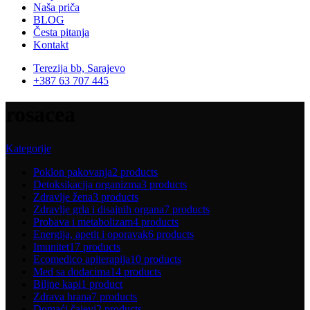
Naša priča
BLOG
Česta pitanja
Kontakt
Terezija bb, Sarajevo
+387 63 707 445
rosacea
Kategorije
Poklon pakovanja
2 products
Detoksikacija organizma
3 products
Zdravlje žena
3 products
Zdravlje grla i disajnih organa
7 products
Probava i metabolizam
4 products
Energija, apetit i oporavak
6 products
Imunitet
17 products
Ecomedico apiterapija
10 products
Med sa dodacima
14 products
Biljne kapi
1 product
Zdrava hrana
7 products
Domaći čajevi
2 products