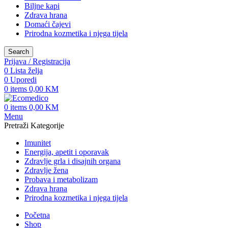
Biljne kapi
Zdrava hrana
Domaći čajevi
Prirodna kozmetika i njega tijela
Search
Prijava / Registracija
0
Lista želja
0
Uporedi
0
items
0,00
KM
0
items
0,00
KM
Menu
Pretraži Kategorije
Imunitet
Energija, apetit i oporavak
Zdravlje grla i disajnih organa
Zdravlje žena
Probava i metabolizam
Zdrava hrana
Prirodna kozmetika i njega tijela
Početna
Shop