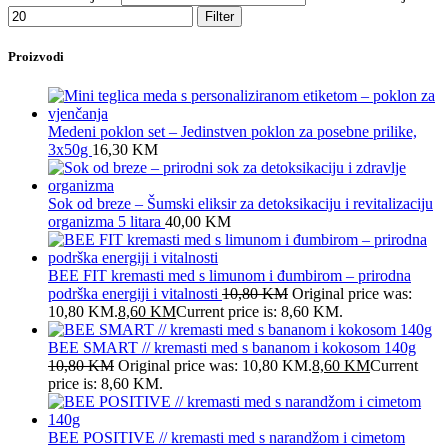
Filter
Proizvodi
Medeni poklon set – Jedinstven poklon za posebne prilike,
3x50g
16,30
KM
Sok od breze – Šumski eliksir za detoksikaciju i revitalizaciju
organizma 5 litara
40,00
KM
BEE FIT kremasti med s limunom i đumbirom – prirodna
podrška energiji i vitalnosti
10,80
KM
Original price was:
10,80 KM.
8,60
KM
Current price is: 8,60 KM.
BEE SMART // kremasti med s bananom i kokosom 140g
10,80
KM
Original price was: 10,80 KM.
8,60
KM
Current
price is: 8,60 KM.
BEE POSITIVE // kremasti med s narandžom i cimetom