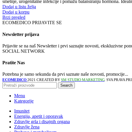
smetnje, urogenitalne infekcije i pomažu balansiranju hormona. Ideal
Dodaj u listu želja
Dodaj u korpu
Brzi pregled
ECOMEDICO PRIJAVITE SE
Newsletter prijava
Prijavite se na naš Newsletter i prvi saznajte novosti, ekskluzivne p
SOCIAL NETWORK
Pratite Nas
Potrebna je samo sekunda da prvi saznate naše novosti, promocije...
ECOMEDICO
2021 CREATED BY
SM STUDIO MARKETING
. SVA PRAVA P
Search
Menu
Kategorije
Imunitet
Energija, apetit i oporavak
Zdravlje grla i disajnih organa
Zdravlje žena