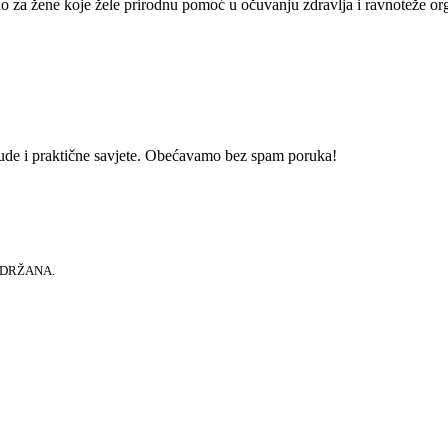
no za žene koje žele prirodnu pomoć u očuvanju zdravlja i ravnoteže o
onude i praktične savjete. Obećavamo bez spam poruka!
RIDRŽANA.