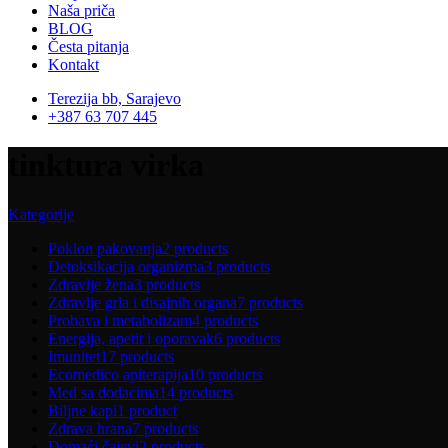
Naša priča
BLOG
Česta pitanja
Kontakt
Terezija bb, Sarajevo
+387 63 707 445
tinktura virka
Kategorije
Poklon pakovanja
2 products
Detoksikacija organizma
3 products
Zdravlje žena
3 products
Zdravlje grla i disajnih organa
7 products
Probava i metabolizam
4 products
Energija, apetit i oporavak
6 products
Imunitet
17 products
Ecomedico apiterapija
10 products
Med sa dodacima
14 products
Biljne kapi
1 product
Zdrava hrana
7 products
Domaći čajevi
2 products