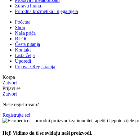
Probava i metabolizam
Zdrava hrana
Prirodna kozmetika i njega tijela
Početna
Shop
Naša priča
BLOG
Česta pitanja
Kontakt
Lista želja
Uporedi
Prijava / Registracija
Korpa
Zatvori
Prijavi se
Zatvori
Niste registrovani?
Registrujte se!
Hej! Vidimo da ti se sviđaju naši proizvodi.