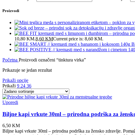
Proizvodi
10,80 KM.
8,60
KM
Current price is: 8,60 KM.
B
Početna
Proizvodi označeni “tinktura virka”
Prikazuje se jedan rezultat
Prikaži opcije
Prikaži
9
24
36
Uporedi
Biljne kapi vrkute 30ml – prirodna podrška za žensk
6,50
KM
Biljne kapi vrkute 30ml – prirodna podrška za žensko zdravlje. Pom