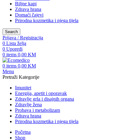
Biljne kapi
Zdrava hrana
Domaći čajevi
Prirodna kozmetika i njega tijela
Search
Prijava / Registracija
0
Lista želja
0
Uporedi
0
items
0,00
KM
0
items
0,00
KM
Menu
Pretraži Kategorije
Imunitet
Energija, apetit i oporavak
Zdravlje grla i disajnih organa
Zdravlje žena
Probava i metabolizam
Zdrava hrana
Prirodna kozmetika i njega tijela
Početna
Shop