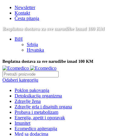
Newsletter
Kontakt
Česta pitanja
Besplatna dostava za sve narudžbe iznad 100 KM
BiH
Srbija
Hrvatska
Besplatna dostava za sve narudžbe iznad 100 KM
Odaberi kategoriju
Poklon pakovanja
Detoksikacija organizma
Zdravlje žena
Zdravlje grla i disajnih organa
Probava i metabolizam
Energija, apetit i oporavak
Imunitet
Ecomedico apiterapija
Med sa dodacima