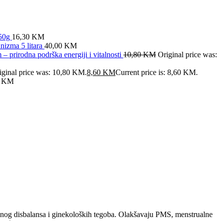
x50g
16,30
KM
anizma 5 litara
40,00
KM
prirodna podrška energiji i vitalnosti
10,80
KM
Original price was:
iginal price was: 10,80 KM.
8,60
KM
Current price is: 8,60 KM.
0
KM
lnog disbalansa i ginekoloških tegoba. Olakšavaju PMS, menstrualne