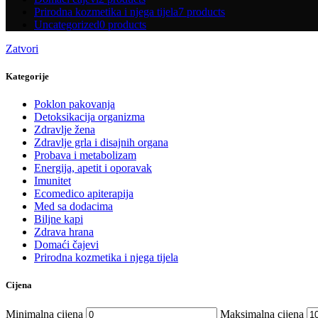
Prirodna kozmetika i njega tijela
7 products
Uncategorized
0 products
Zatvori
Kategorije
Poklon pakovanja
Detoksikacija organizma
Zdravlje žena
Zdravlje grla i disajnih organa
Probava i metabolizam
Energija, apetit i oporavak
Imunitet
Ecomedico apiterapija
Med sa dodacima
Biljne kapi
Zdrava hrana
Domaći čajevi
Prirodna kozmetika i njega tijela
Cijena
Minimalna cijena
Maksimalna cijena