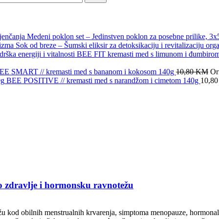
Medeni poklon set – Jedinstven poklon za posebne prilike, 3
Sok od breze – Šumski eliksir za detoksikaciju i revitalizaciju org
BEE FIT kremasti med s limunom i đumbirom – 
EE SMART // kremasti med s bananom i kokosom 140g
10,80
KM
Or
BEE POSITIVE // kremasti med s narandžom i cimetom 140g
10,8
o zdravlje i hormonsku ravnotežu
ažu kod obilnih menstrualnih krvarenja, simptoma menopauze, hormona